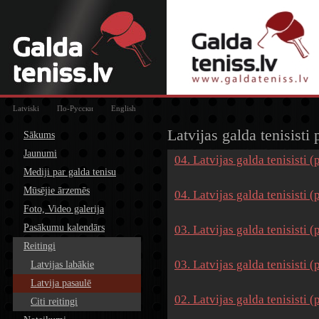
Latviski
По-Русски
English
Latvijas galda tenisisti
Sākums
Jaunumi
04. Latvijas galda tenisisti (
Mediji par galda tenisu
Mūsējie ārzemēs
04. Latvijas galda tenisisti 
Foto, Video galerija
Pasākumu kalendārs
03. Latvijas galda tenisisti (
Reitingi
03. Latvijas galda tenisisti 
Latvijas labākie
Latvija pasaulē
02. Latvijas galda tenisisti (
Citi reitingi