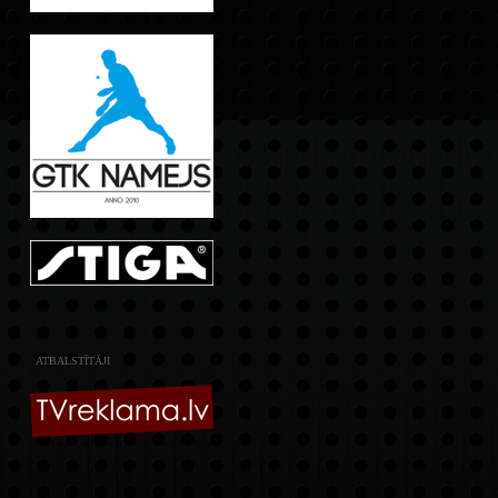
ATBALSTĪTĀJI