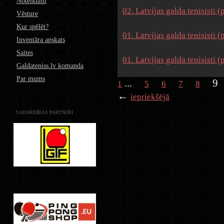
Noteikumi
02. Latvijas galda tenisisti 
Vēsture
Kur spēlēt?
01. Latvijas galda tenisisti (
Inventāra apskats
Saites
01. Latvijas galda tenisisti 
Galdateniss.lv komanda
Par mums
...
9
1
5
6
7
8
←
iepriekšējā
SADARBĪBAS PARTNERI