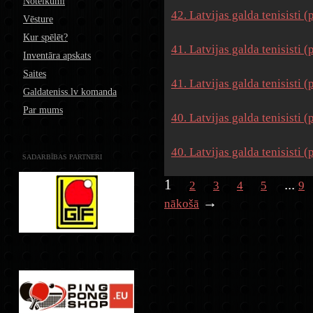
Noteikumi
42. Latvijas galda tenisisti 
Vēsture
Kur spēlēt?
41. Latvijas galda tenisisti 
Inventāra apskats
Saites
41. Latvijas galda tenisisti 
Galdateniss.lv komanda
Par mums
40. Latvijas galda tenisisti 
40. Latvijas galda tenisisti 
SADARBĪBAS PARTNERI
1
...
2
3
4
5
9
→
nākošā