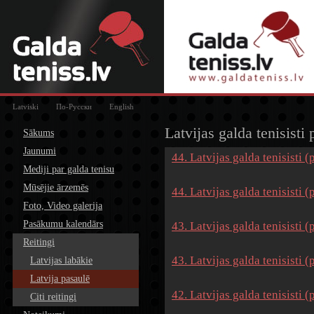
Latviski
По-Русски
English
Latvijas galda tenisisti
Sākums
Jaunumi
44. Latvijas galda tenisisti 
Mediji par galda tenisu
Mūsējie ārzemēs
44. Latvijas galda tenisisti 
Foto, Video galerija
Pasākumu kalendārs
43. Latvijas galda tenisisti 
Reitingi
43. Latvijas galda tenisisti 
Latvijas labākie
Latvija pasaulē
42. Latvijas galda tenisisti 
Citi reitingi