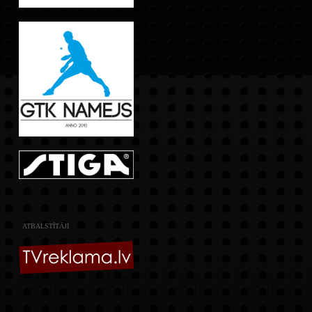
ATBALSTĪTĀJI