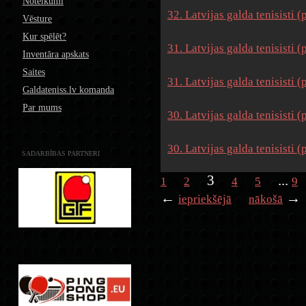
Noteikumi
32. Latvijas galda tenisisti 
Vēsture
Kur spēlēt?
31. Latvijas galda tenisisti 
Inventāra apskats
Saites
31. Latvijas galda tenisisti 
Galdateniss.lv komanda
Par mums
30. Latvijas galda tenisisti 
30. Latvijas galda tenisisti 
SADARBĪBAS PARTNERI
3
...
1
2
4
5
9
←
→
iepriekšējā
nākošā