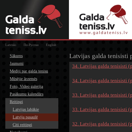
Latviski
По-Русски
English
Latvijas galda tenisisti
Sākums
Jaunumi
34. Latvijas galda tenisisti 
Mediji par galda tenisu
Mūsējie ārzemēs
34. Latvijas galda tenisisti 
Foto, Video galerija
Pasākumu kalendārs
33. Latvijas galda tenisisti 
Reitingi
33. Latvijas galda tenisisti 
Latvijas labākie
Latvija pasaulē
32. Latvijas galda tenisisti 
Citi reitingi