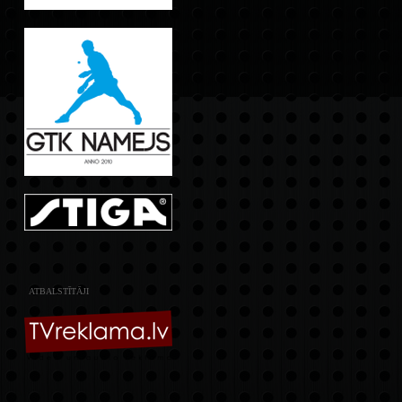
ATBALSTĪTĀJI