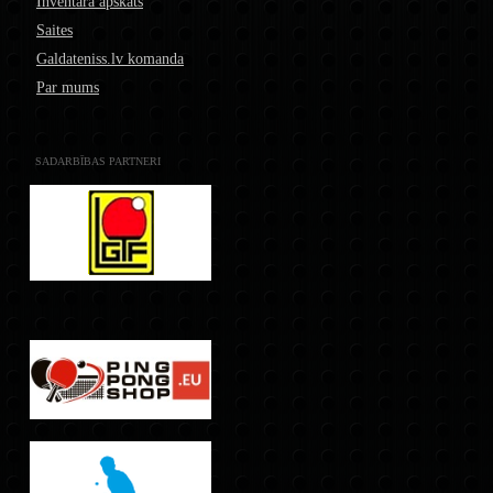
Inventāra apskats
Saites
Galdateniss.lv komanda
Par mums
SADARBĪBAS PARTNERI