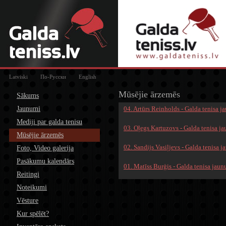
Latviski
По-Русски
English
Mūsējie ārzemēs
Sākums
Jaunumi
04. Artūrs Reinholds - Galda tenisa 
Mediji par galda tenisu
03. Oļegs Kartuzovs - Galda tenisa j
Mūsējie ārzemēs
02. Sandijs Vasiļjevs - Galda tenisa 
Foto, Video galerija
Pasākumu kalendārs
01. Matīss Burģis - Galda tenisa jau
Reitingi
Noteikumi
Vēsture
Kur spēlēt?