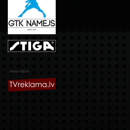
ATBALSTĪTĀJI