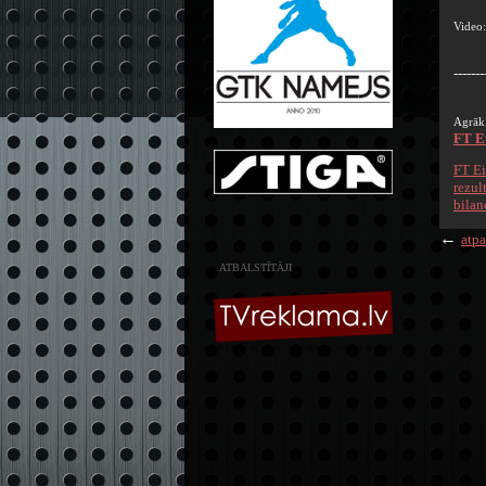
Video
-------
Agrāk
FT Ei
FT Ei
rezult
bilan
←
atpa
ATBALSTĪTĀJI