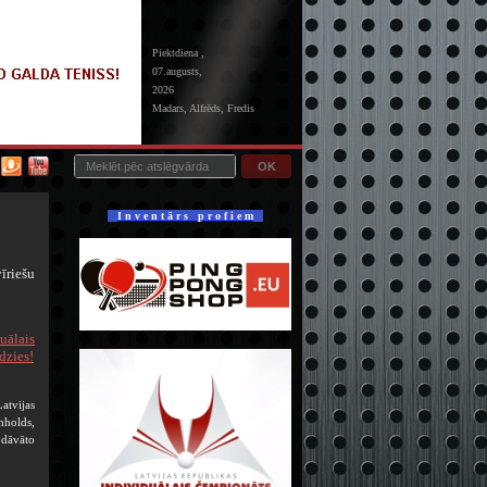
Piektdiena ,
07.augusts,
2026
Madars, Alfrēds, Fredis
OK
I n v e n t ā r s p r o f i e m
īriešu
ālais
dzies!
atvijas
nholds,
dāvāto