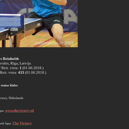
s Reinholds
nvāris, Rīga, Latvija.
Reit. vieta:
1
(01.06.2018.)
Reit. vieta:
433
(01.06.2018.)
tenisa klubs:
ctory, Nīderlande
www.thevictory.nl
apa:
The Victory
ook lapa: