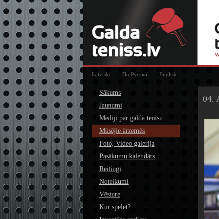
Latviski
По-Русски
English
Sākums
04. 
Jaunumi
Mediji par galda tenisu
Mūsējie ārzemēs
Foto, Video galerija
Pasākumu kalendārs
Reitingi
Noteikumi
Vēsture
Kur spēlēt?