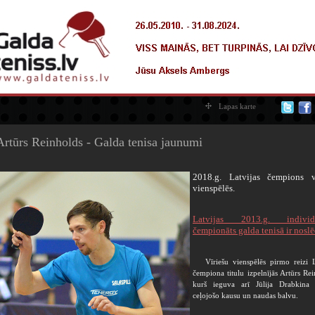
Lapas karte
Artūrs Reinholds - Galda tenisa jaunumi
2018.g. Latvijas čempions v
vienspēlēs.
Latvijas 2013.g. individu
čempionāts galda tenisā ir noslē
Vīriešu vienspēlēs pirmo reizi L
čempiona titulu izpelnījās Artūrs Rei
kurš ieguva arī Jūlija Drabkina 
ceļojošo kausu un naudas balvu.