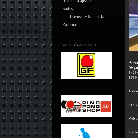
Inventāra apskats
Saites
Galdateniss.lv komanda
Par mums
SADARBĪBAS PARTNERI
Artūr
09.jā
LGTF 
ITTF 
Galda 
The Vi
Web l
Faceb