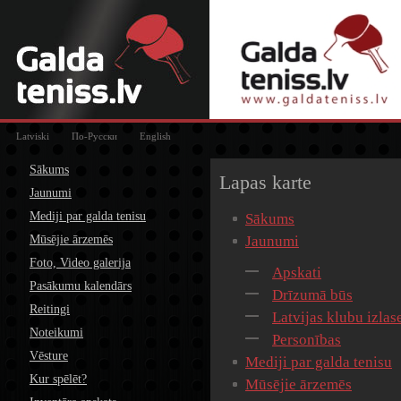
Latviski
По-Русски
English
Sākums
Lapas karte
Jaunumi
Mediji par galda tenisu
Sākums
Mūsējie ārzemēs
Jaunumi
Foto, Video galerija
Apskati
Pasākumu kalendārs
Drīzumā būs
Reitingi
Latvijas klubu izlas
Noteikumi
Personības
Vēsture
Mediji par galda tenisu
Kur spēlēt?
Mūsējie ārzemēs