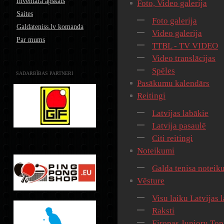
Inventāra apskats
Foto, Video galerija
Saites
Foto galerija
Galdateniss.lv komanda
Video galerija
Par mums
TTBL - TV VIDEO
Video translācijas
Spēles
SADARBĪBAS PARTNERI
Pasākumu kalendārs
Reitingi
Latvijas labākie
Latvija pasaulē
Citi reitingi
Noteikumi
Galda tenisa noteik
Vēsture
Visu laiku Latvijas 
Raksti
Eiropas Junioru Top