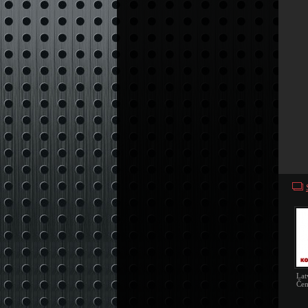
Lat
Čem