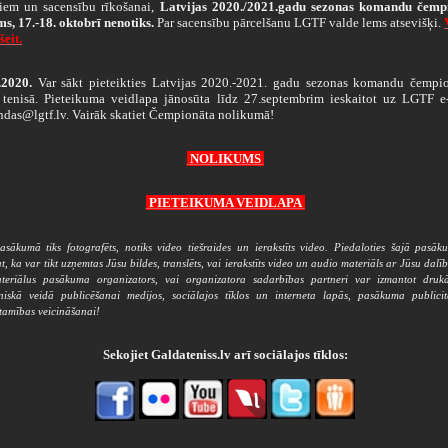
ņiem un sacensību rīkošanai,
Latvijas 2020./2021.gadu sezonas komandu čemp
s, 17.-18. oktobrī nenotiks.
Par sacensību pārcelšanu LGTF valde lems atsevišķi.
šeit.
.2020.
Var sākt pieteikties Latvijas 2020.-2021. gadu sezonas komandu čempi
 tenisā. Pieteikuma veidlapa jānosūta līdz 27.septembrim ieskaitot uz LGTF e-
das@lgtf.lv. Vairāk skatiet Čempionāta nolikumā!
NOLIKUMS
PIETEIKUMA VEIDLAPA
asākumā tiks fotografēts, notiks video tiešraides un ierakstīts video. Piedaloties šajā pasā
at, ka var tikt uzņemtas Jūsu bildes, translēts, vai ierakstīts video un audio materiāls ar Jūsu dalīb
teriālus pasākuma organizators, vai organizatora sadarbības partneri var izmantot drukā
oniskā veidā publicēšanai medijos, sociālajos tīklos un interneta lapās, pasākuma publicit
stamības veicināšanai!
Sekojiet Galdateniss.lv arī sociālajos tīklos: