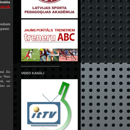
ionāta
Vairāk
onātam
pastu:
___________________
kumā Jūs
VIDEO KANĀLI
u. Visus
tā, vai
ātei un