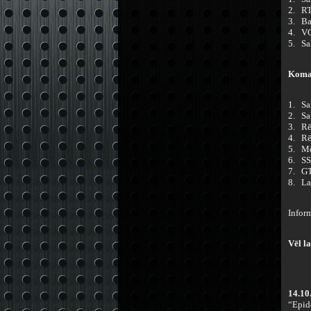
2. R
3. Ba
4. V
5. Sa
Koman
1. Sa
2. Sa
3. Rē
4. Rē
5. M
6. SS
7. GT
8. La
Infor
Vēl la
14.10
“Epid