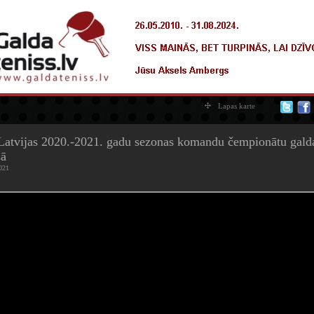
Lapas karte
Latvijas 2020.-2021. gadu sezonas komandu čempionātu gald
sā
021