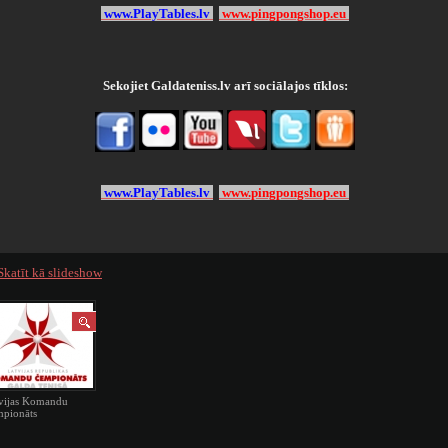
www.PlayTables.lv
www.pingpongshop.eu
Sekojiet Galdateniss.lv arī sociālajos tīklos:
www.PlayTables.lv
www.pingpongshop.eu
Skatīt kā slideshow
vijas Komandu
pionāts