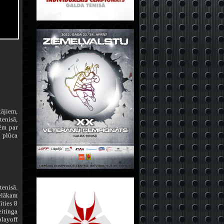
ājiem,
enisā,
tēm par
 plūca
enisā.
ielākam
īties 8
itinga
playoff