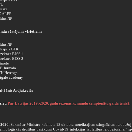
TU
uska
G ALEF
ldus NP
du vērtējums vīriešiem:
ldus NP
laspils GTK
zeknes BJSS 1
zeknes BJSS 2
ēmele
B Jūrmala
K Hercogs
tgale academy
mē
Jānis Avdjukevičs
siet:
Par Latvijas 2019.-2020. gadu sezonas komandu čempionātu galda tenisā.
.2020.
Sakarā ar Ministru kabineta 13.oktobra noteiktajiem stingrākiem ierobež
emioloģiskās drošības pasākumi Covid-19 infekcijas izplatības ierobežošanai” sp