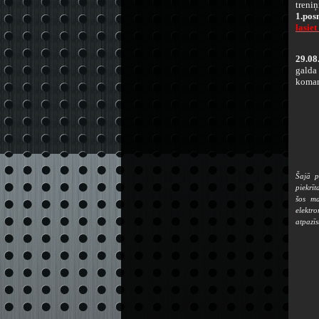
treni
1.posm
lasiet 
29.08
galda
koman
Šajā p
piekrīt
šos ma
elektr
atpazī