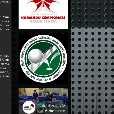
urnīru,
m. Vīru
 divas
st, ka
ēc tika
enības.
GTK un
starpā
sīvā 7
aidība,
ār savu