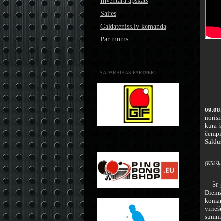
Inventāra apskats
Saites
Galdateniss.lv komanda
Par mums
SADARBĪBAS PARTNERI
09.08
noris
kurā 
čempi
Saldu
(Klikšķ
Šī ga
Diemž
koman
vīrie
summu,