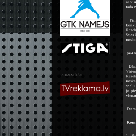
ar vi
tādā v
Pirma
konku
Rēzek
šajās 
noskai
(Klikšķ
Dāmām
Vīrie
ATBALSTĪTĀJI
Rēzek
noska
spēļu
jo pi
viena
Diemž
Koma
1. Sa