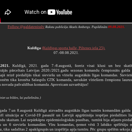
Follow @galdatenisslv
Rakstu publicēja Aksels Ambergs. Papildināts
09.08
.2021.
Kuldīga
(Kuldīgas sporta halle, Piltenes iela 25).
07.-08.08.2021.
.2021.
Kuldīgā, 2021. gada 7.-8.augustā, šoreiz visai klusi un bez skatīt
inājās pārceltais Latvijas 2020./2021.gadu sezonas komandu čempionāts galda t
šajā reizē piedalījās tikai sieviešu un vīriešu augstākās līgas komandas. Sievie
onēm tika kronēta Salaspils GTK komanda, savukārt vīriešiem čempionu laurus
s novada pašvaldības komanda. Apsveicam uzvarētājus!
iniet uz bildes, lai palielinātu.)
da 7.un 8.augustā Kuldīgā aizvadīts augstākās līgas turnīrs komandām galda t
ēl situācija ar Covid-19 pasaulē un Latvijā apgrūtināja iespējas piedalīties l
du skaitam. Lai nepārkāptu epidemioloģiskās prasības,
turnīrā bija atļauts piedal
šu un 6 sieviešu komandām. Vīru komandas, ņemot vērā 3 labāko spēlētāju re
 tika sadalītas 2 apakšgrupās un izspēlēja apļa turnīru. Pēc grupu spēlēm sekoja 