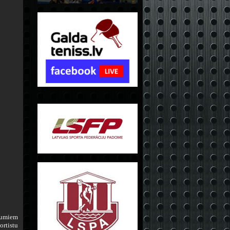
ojumiem
ortistu