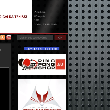
Piektdiena ,
07.augusts,
2026
Madars, Alfrēds, Fredis
OK
a
I n v e n t ā r s p r o f i e m