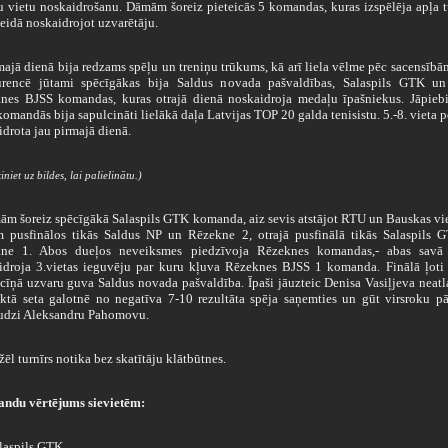
su vietu noskaidrošanu. Dāmām šoreiz pieteicās 5 komandas, kuras izspēlēja apļa t
eidā noskaidrojot uzvarētāju.
jā dienā bija redzams spēļu un treniņu trūkums, kā arī liela vēlme pēc sacensībā
rencē jūtami spēcīgākas bija Saldus novada pašvaldības, Salaspils GTK un
nes BJSS komandas, kuras otrajā dienā noskaidroja medaļu īpašniekus. Jāpiebil
komandās bija sapulcināti lielākā daļa Latvijas TOP 20 galda tenisistu. 5.-8. vieta p
drota jau pirmajā dienā.
iniet uz bildes, lai palielinātu.)
 šoreiz spēcīgākā Salaspils GTK komanda, aiz sevis atstājot RTU un Bauskas vi
m pusfinālos tikās Saldus NP un Rēzekne 2, otrajā pusfinālā tikās Salaspils 
ne 1. Abos dueļos neveiksmes piedzīvoja Rēzeknes komandas,- abas savā 
idroja 3.vietas ieguvēju par kuru kļuva Rēzeknes BJSS 1 komanda. Finālā ļoti 
 cīņā uzvaru guva Saldus novada pašvaldība. Īpaši jāuzteic Denisa Vasiļjeva neatl
ektā seta galotnē no negatīva 7-10 rezultāta spēja saņemties un gūt virsroku p
udzi Aleksandru Pahomovu.
ēl turnīrs notika bez skatītāju klātbūtnes.
ndu vērtējums sievietēm:
laspils GTK