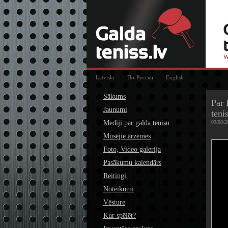
Latviski
По-Русски
English
Sākums
Par 
Jaunumi
teni
Mediji par galda tenisu
09/08/2
Mūsējie ārzemēs
Foto, Video galerija
Pasākumu kalendārs
Reitingi
Noteikumi
Vēsture
Kur spēlēt?