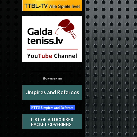
___________________
Документы
ETTU Umpires and Referees
____________________