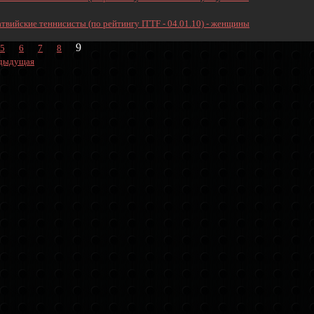
атвийские теннисисты (по рейтингу ITTF - 04.01.10) - женщины
9
5
6
7
8
дыдущая