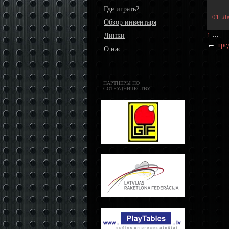
Где играть?
01. Л
Обзор инвентаря
...
1
Линки
←
пре
О нас
ПАРТНЕРЫ ПО
СОТРУДНИЧЕСТВУ