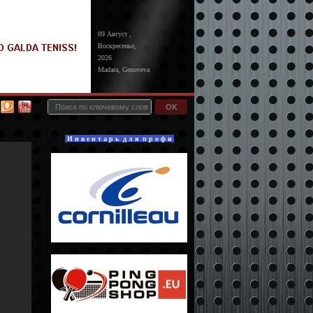
09 Август ,
Воскресенье,
2026
Madara, Genoveva
OK
И н в е н т а р ь д л я п р о ф и