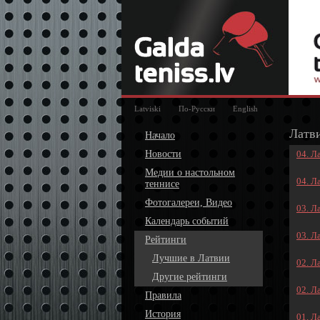
Latviski
По-Русски
English
Латв
Начало
Новости
04. Л
Медии о настольном
04. Л
теннисе
Фотогалереи, Видео
03. Л
Календарь событий
03. Л
Рейтинги
Лучшие в Латвии
02. Л
Другие рейтинги
02. Л
Правила
История
01. Л