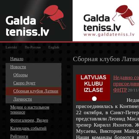
Latviski
По-Русски
English
Сборная клубов Латв
Начало
Новости
Обзоры
Недавно со
Скоро будет
присоединя
ФНТР
20/11
Сборная клубов Латвии
Личности
Недавно
присоединилась к Контине
Медии о настольном
22 октября,
в
Санкт-Пете
теннисе
представляли Леонид Масл
Фотогалереи, Видео
тренер Кирилл Яхонтов. 
Календарь событий
Мусаева, Виктория Майор
Рейтинги
Наши команды борются в