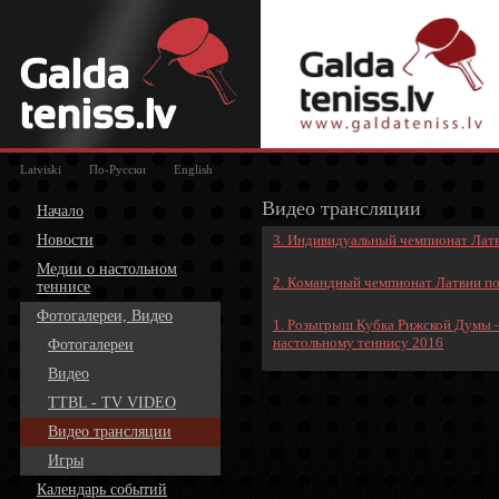
Latviski
По-Русски
English
Видео трансляции
Начало
Новости
3. Индивидуальный чемпионат Латв
Медии о настольном
2. Командный чемпионат Латвии по
теннисе
Фотогалереи, Видео
1. Розыгрыш Кубка Рижской Думы 
настольному теннису 2016
Фотогалереи
Видео
TTBL - TV VIDEO
Видео трансляции
Игры
Календарь событий