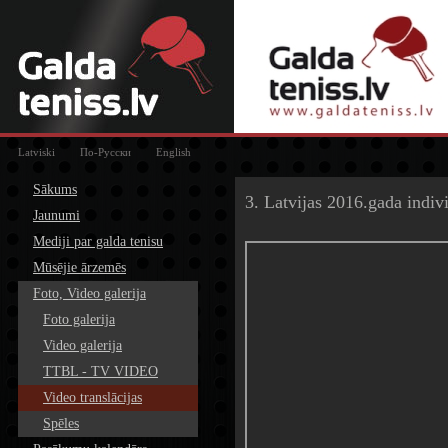
Latviski
По-Русски
English
Sākums
3. Latvijas 2016.gada indiv
Jaunumi
Mediji par galda tenisu
Mūsējie ārzemēs
Foto, Video galerija
Foto galerija
Video galerija
TTBL - TV VIDEO
Video translācijas
Spēles