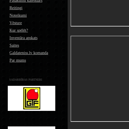
Pasākumu kalendārs
Reitingi
Noteikumi
Vēsture
Kur spēlēt?
Inventāra apskats
Saites
Galdateniss.lv komanda
Par mums
SADARBĪBAS PARTNERI