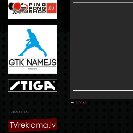
←
atpakaļ
ATBALSTĪTĀJI