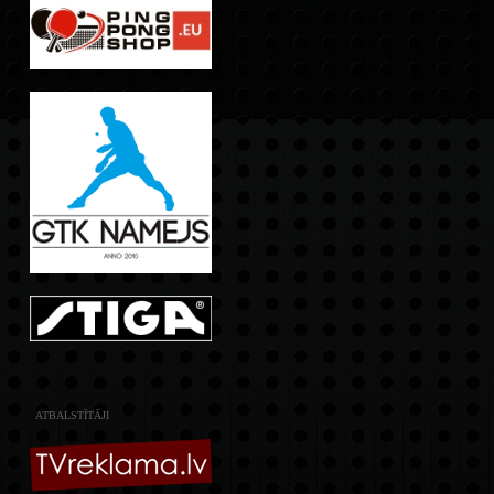
ATBALSTĪTĀJI