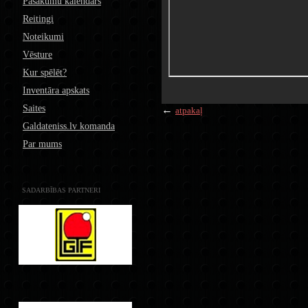
Pasākumu kalendārs
Reitingi
Noteikumi
Vēsture
Kur spēlēt?
Inventāra apskats
Saites
←
atpakaļ
Galdateniss.lv komanda
Par mums
SADARBĪBAS PARTNERI