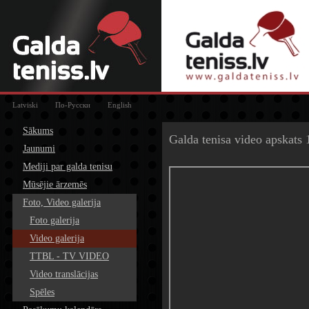
Latviski
По-Русски
English
Sākums
Galda tenisa video apskats 
Jaunumi
Mediji par galda tenisu
Mūsējie ārzemēs
Foto, Video galerija
Foto galerija
Video galerija
TTBL - TV VIDEO
Video translācijas
Spēles