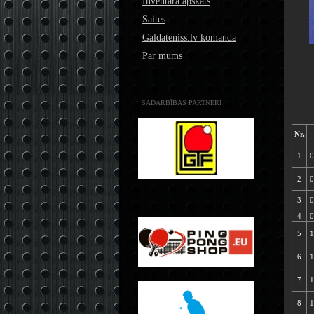
Inventāra apskats
Saites
Galdateniss.lv komanda
Par mums
SADARBĪBAS PARTNERI
Nr.
1
0
2
0
3
0
4
0
5
1
6
1
7
1
8
1