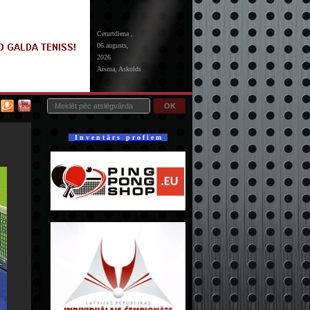
Ceturtdiena ,
06.augusts,
2026
Aisma, Askolds
OK
I n v e n t ā r s p r o f i e m