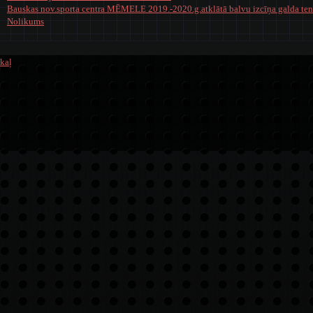
Bauskas nov.sporta centra MĒMELE 2019.-2020.g.atklātā balvu izcīņa galda teni
Nolikums
kaļ