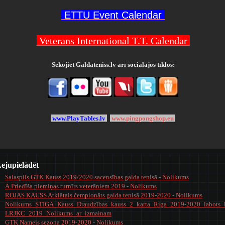
ETTU Event Calendar
Veterans International T.T. Calendar
Sekojiet Galdateniss.lv arī sociālajos tīklos:
www.PlayTables.lv
www.pingpongshop.eu
ejupielādēt
Salaspils GTK Kauss 2019/2020 sacensības galda tenisā - Nolikums
A.Priedīša piemiņas turnīrs veterāniem 2019 - Nolikums
ROJAS KAUSS Atklātais čempionāts galda tenisā 2019-2020 - Nolikums
Nolikums_STIGA_Kauss_Draudzības_kauss_2_karta_Riga_2019-2020_labots_
LRJKC_2019_Nolikums_ar_izmainam
GTK Namejs sezona 2019-2020 - Nolikums