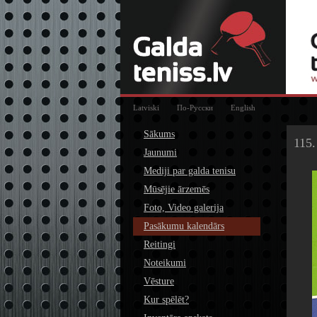
Latviski
По-Русски
English
Sākums
115.
Jaunumi
Mediji par galda tenisu
Mūsējie ārzemēs
Foto, Video galerija
Pasākumu kalendārs
Reitingi
Noteikumi
Vēsture
Kur spēlēt?