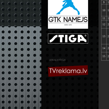
9
1
10
1
11
1
12
2
13
2
14
2
15
2
ATBALSTĪTĀJI