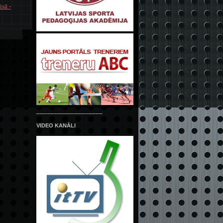
sā -
___________________
VIDEO KANĀLI