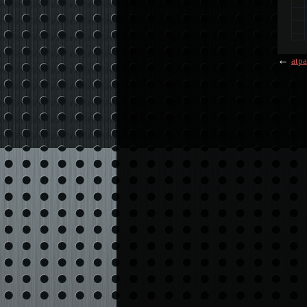
←
atpa