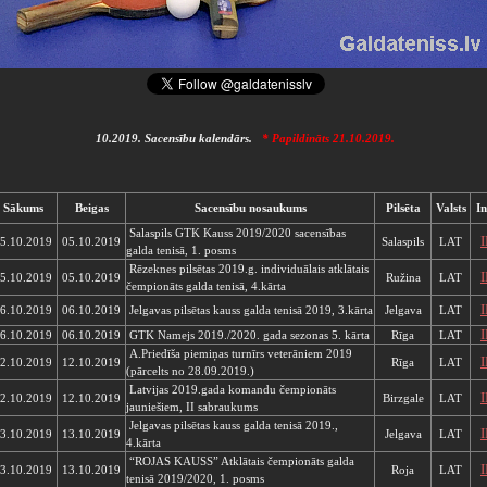
10.2019. Sacensību kalendārs.
* Papildināts 21.10.2019.
Sākums
Beigas
Sacensību nosaukums
Pilsēta
Valsts
I
Salaspils GTK Kauss 2019/2020 sacensības
5.10.2019
05.10.2019
Salaspils
LAT
galda tenisā, 1. posms
Rēzeknes pilsētas 2019.g. individuālais atklātais
5.10.2019
05.10.2019
Ružina
LAT
čempionāts galda tenisā, 4.kārta
6.10.2019
06.10.2019
Jelgavas pilsētas kauss galda tenisā 2019, 3.kārta
Jelgava
LAT
6.10.2019
06.10.2019
GTK Namejs 2019./2020. gada sezonas 5. kārta
Rīga
LAT
A.Priedīša piemiņas turnīrs veterāniem 2019
2.10.2019
12.10.2019
Rīga
LAT
(pārcelts no 28.09.2019.)
Latvijas 2019.gada komandu čempionāts
2.10.2019
12.10.2019
Birzgale
LAT
jauniešiem, II sabraukums
Jelgavas pilsētas kauss galda tenisā 2019.,
3.10.2019
13.10.2019
Jelgava
LAT
4.kārta
“ROJAS KAUSS” Atklātais čempionāts galda
3.10.2019
13.10.2019
Roja
LAT
tenisā 2019/2020, 1. posms