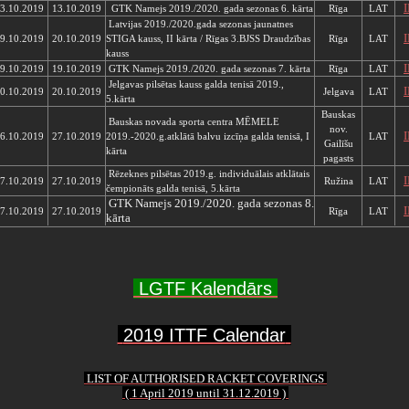
3.10.2019
13.10.2019
GTK Namejs 2019./2020. gada sezonas 6. kārta
Rīga
LAT
Latvijas 2019./2020.gada sezonas jaunatnes
9.10.2019
20.10.2019
STIGA kauss,
II kārta
/ Rīgas 3.BJSS Draudzības
Rīga
LAT
kauss
9.10.2019
19.10.2019
GTK Namejs 2019./2020. gada sezonas 7. kārta
Rīga
LAT
Jelgavas pilsētas kauss galda tenisā 2019.,
0.10.2019
20.10.2019
Jelgava
LAT
5.kārta
Bauskas
Bauskas novada sporta centra MĒMELE
nov.
6.10.2019
27.10.2019
2019.-2020.g.atklātā balvu izcīņa galda tenisā, I
LAT
Gailīšu
kārta
pagasts
Rēzeknes pilsētas 2019.g. individuālais atklātais
7.10.2019
27.10.2019
Ružina
LAT
čempionāts galda tenisā, 5.kārta
GTK Namejs 2019./2020. gada sezonas 8.
7.10.2019
27.10.2019
Rīga
LAT
kārta
LGTF Kalendārs
2019 ITTF Calendar
LIST OF AUTHORISED RACKET COVERINGS
( 1 April 2019 until 31.12.2019 )