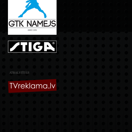
ATBALSTĪTĀJI