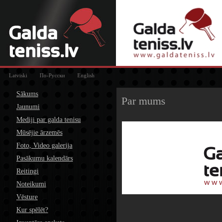
Latviski
По-Русски
English
Sākums
Par mums
Jaunumi
Mediji par galda tenisu
Mūsējie ārzemēs
Foto, Video galerija
Pasākumu kalendārs
Reitingi
Noteikumi
Vēsture
Kur spēlēt?