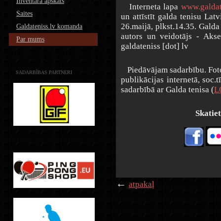
Inventāra apskats
Interneta lapa
www.galdat
Saites
un attīstīt galda tenisu Lat
26.maijā, plkst.14.35. Galda
Galdateniss.lv komanda
autors un veidotājs - Akse
Par mums
galdateniss [dot] lv
Piedāvājam sadarbību. Foto 
SADARBĪBAS PARTNERI
publikācijas internetā, soc.
sadarbībā ar Galda tenisa (
L
Skatiet
←
atpakaļ