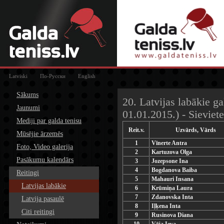
Latviski
По-Русски
English
Sākums
20. Latvijas labākie ga
Jaunumi
01.01.2015.) - Sieviet
Mediji par galda tenisu
Reit.v.
Uzvārds, Vārds
Mūsējie ārzemēs
1
Vīnerte Antra
Foto, Video galerija
2
Kartuzova Olga
Pasākumu kalendārs
3
Jozepsone Ina
4
Bogdanova Baiba
Reitingi
5
Mahauri Insana
Latvijas labākie
6
Krūmiņa Laura
7
Zdanovska Inta
Latvija pasaulē
8
Iļķena Inta
Citi reitingi
9
Rusinova Diana