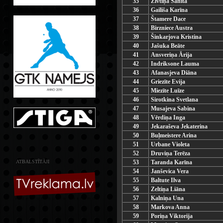
35
Zivtiņa Sanita
36
Gailiša Karīna
37
Štamere Dace
38
Birzniece Austra
39
Šinkarjova Kristina
40
Jašuka Beāte
41
Ansveriņa Ārija
42
Indriksone Lauma
43
Afanasjeva Diāna
44
Griezīte Evija
45
Miezīte Luīze
46
Sirotkina Svetlana
47
Musajeva Sabina
48
Vērdiņa Inga
49
Jekaraševa Jekaterina
50
Buļmeistere Arina
51
Urbane Violeta
52
Druviņa Terēza
ATBALSTĪTĀJI
53
Taranda Karīna
54
Janševica Vera
55
Baltute Ilva
56
Zeltiņa Liāna
57
Kalniņa Una
58
Markova Anna
59
Poriņa Viktorija