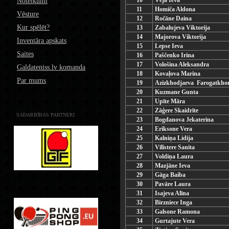
10
Vēja Ieva
Noteikumi
11
Homiča Aldona
Vēsture
12
Ročāne Daina
Kur spēlēt?
13
Zabalujeva Viktorija
14
Majorova Viktorija
Inventāra apskats
15
Lepse Ieva
Saites
16
Paščenko Irina
17
Vološina Aleksandra
Galdateniss.lv komanda
18
Kovaļova Marina
Par mums
19
Azizkhodjaeva Farogatkho
20
Kuzmane Gunta
21
Upīte Māra
22
Zāģere Skaidrīte
SADARBĪBAS PARTNERI
23
Bogdanova Jekaterina
24
Eriksone Vera
25
Kalniņa Lidija
26
Vīlistere Sanita
27
Voldiņa Laura
28
Mazjāne Ieva
29
Gāga Baiba
30
Pavāre Laura
31
Isajeva Alīna
32
Birzniece Inga
33
Galsone Ramona
34
Gurtajute Vera