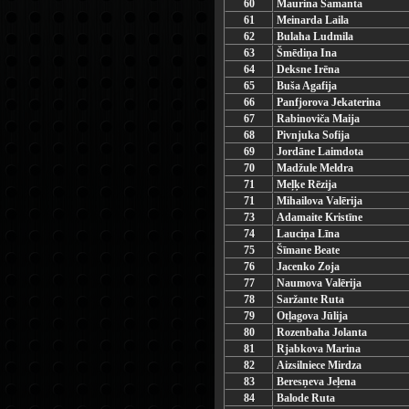
60
Maurina Samanta
61
Meinarda Laila
62
Bulaha Ludmila
63
Šmēdiņa Ina
64
Deksne Irēna
65
Buša Agafija
66
Panfjorova Jekaterina
67
Rabinoviča Maija
68
Pivnjuka Sofija
69
Jordāne Laimdota
70
Madžule Meldra
71
Meļķe Rēzija
71
Mihailova Valērija
73
Adamaite Kristīne
74
Lauciņa Līna
75
Šīmane Beate
76
Jacenko Zoja
77
Naumova Valērija
78
Saržante Ruta
79
Otļagova Jūlija
80
Rozenbaha Jolanta
81
Rjabkova Marina
82
Aizsilniece Mirdza
83
Beresņeva Jeļena
84
Balode Ruta