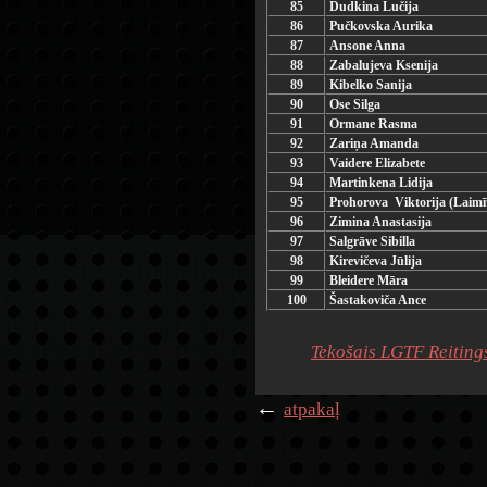
85
Dudkina Lučija
86
Pučkovska Aurika
87
Ansone Anna
88
Zabalujeva Ksenija
89
Kibelko Sanija
90
Ose Silga
91
Ormane Rasma
92
Zariņa Amanda
93
Vaidere Elizabete
94
Martinkena Lidija
95
Prohorova Viktorija (Laimī
96
Zimina Anastasija
97
Salgrāve Sibilla
98
Kirevičeva Jūlija
99
Bleidere Māra
100
Šastakoviča Ance
Tekošais LGTF Reitings
←
atpakaļ