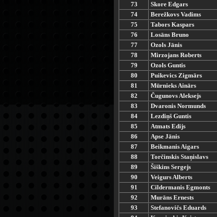
73
Skore Edgars
74
Berežkovs Vadims
75
Tabors Kaspars
76
Losāns Bruno
77
Ozols Jānis
78
Mirzojans Roberts
79
Ozols Guntis
80
Puikevics Zigmārs
81
Mūrnieks Ainārs
82
Čugunovs Aleksejs
83
Dvaronis Normunds
84
Lezdiņš Guntis
85
Atmats Edijs
86
Apse Jānis
87
Beikmanis Aigars
88
Torčinskis Staņislavs
89
Šiškins Sergejs
90
Veigurs Alberts
91
Cildermanis Egmonts
92
Murāns Ernests
93
Stefanovičs Eduards