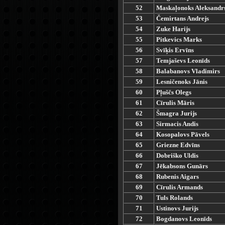
52
Maskaļonoks Aleksandr
53
Čemirtans Andrejs
54
Zuke Harijs
55
Pitkevics Marks
56
Svīķis Ervīns
57
Temjaševs Leonīds
58
Balabanovs Vladimirs
59
Lesničenoks Jānis
60
Pļuščs Olegs
61
Cīrulis Māris
62
Šmagra Jurijs
63
Sirmacis Andis
64
Kosopalovs Pāvels
65
Griezne Edvīns
66
Dobriško Uldis
67
Jēkabsons Gunārs
68
Rubenis Aigars
69
Cīrulis Armands
70
Tuls Rolands
71
Ustinovs Jurijs
72
Bogdanovs Leonīds