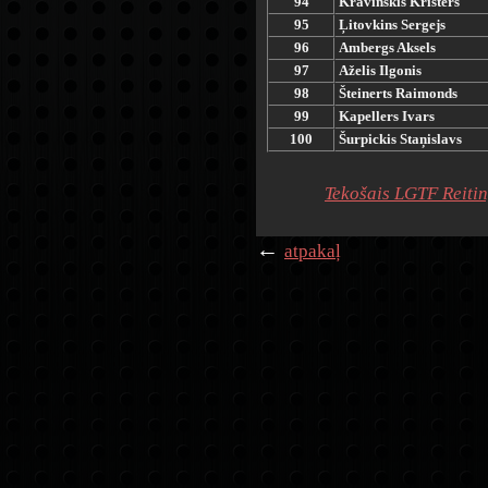
94
Kravinskis Kristers
95
Ļitovkins Sergejs
96
Ambergs Aksels
97
Aželis Ilgonis
98
Šteinerts Raimonds
99
Kapellers Ivars
100
Šurpickis Staņislavs
Tekošais LGTF Reitin
←
atpakaļ