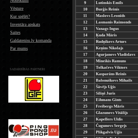
Noteikumi
9
Lutinskis Emīls
Vēsture
10
Burģis Reinis
11
Maslovs Leonīds
Kur spēlēt?
12
Lasmanis Raimonds
Inventāra apskats
13
Vanags Ingus
Saites
14
Ķuda Māris
Galdateniss.lv komanda
15
Rudņikovs Arturs
16
Keņins Nikolajs
Par mums
17
Agurjanovs Vladislavs
18
Mineikis Ramuns
19
Tolkačevs Viktors
SADARBĪBAS PARTNERI
20
Kasparāns Reinis
21
Balonuškovs Mihails
22
Šāvējs Uģis
23
Siliņš Juris
24
Eihmans Gints
25
Freibergs Māris
26
Glazunovs Vitālijs
27
Kapellers Uldis
28
Čugunovs Sergejs
29
Plikgalvis Uģis