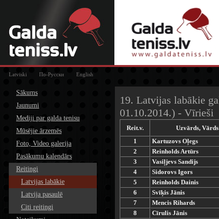
Latviski
По-Русски
English
Sākums
19. Latvijas labākie ga
Jaunumi
01.10.2014.) - Vīrieši
Mediji par galda tenisu
Reit.v.
Uzvārds, Vārds
Mūsējie ārzemēs
1
Kartuzovs Oļegs
Foto, Video galerija
2
Reinholds Artūrs
Pasākumu kalendārs
3
Vasiļjevs Sandijs
Reitingi
4
Sidorovs Igors
Latvijas labākie
5
Reinholds Dainis
6
Svīķis Jānis
Latvija pasaulē
7
Mencis Rihards
Citi reitingi
8
Cīrulis Jānis