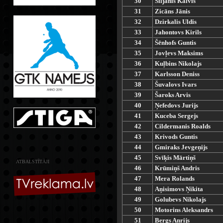
30
Siljānis Kalvis
31
Zicāns Jānis
32
Dzirkalis Uldis
33
Jahontovs Kirils
34
Šēnhofs Guntis
35
Jovļevs Maksims
36
Kuļbins Nikolajs
37
Karlsson Deniss
38
Šuvalovs Ivars
39
Šaroks Arvis
40
Ņefedovs Jurijs
41
Kuceba Sergejs
42
Cildermanis Roalds
43
Krivods Guntis
44
Gmiraks Jevgeņijs
45
Svīķis Mārtiņš
ATBALSTĪTĀJI
46
Krūmiņš Andris
47
Mera Rolands
48
Aņisimovs Ņikita
49
Golubevs Nikolajs
50
Motorins Aleksandrs
51
Bergs Anrijs