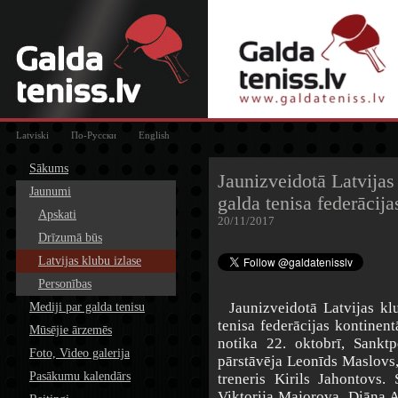
Latviski
По-Русски
English
Sākums
Jaunizveidotā Latvijas
Jaunumi
galda tenisa federāci
Apskati
20/11/2017
Drīzumā būs
Latvijas klubu izlase
Personības
Jaunizveidotā Latvijas klu
Mediji par galda tenisu
tenisa federācijas kontinen
Mūsējie ārzemēs
notika 22. oktobrī, Sanktp
Foto, Video galerija
pārstāvēja Leonīds Maslovs
Pasākumu kalendārs
treneris Kirils Jahontovs.
Viktorija Majorova, Diāna 