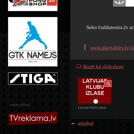
Seko Galdateniss.lv a
׀
www.playtables.lv-G
Skatīt kā slideshow
ATBALSTĪTĀJI
Latvijas klubu izlase
←
atpakaļ