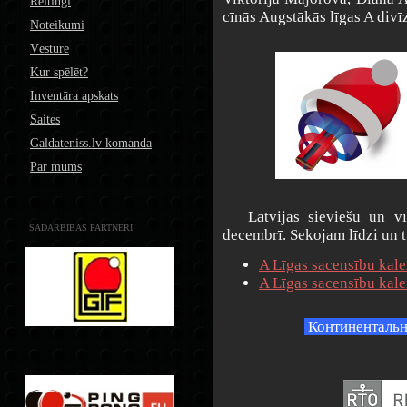
Reitingi
cīnās Augstākās līgas A divīz
Noteikumi
Vēsture
Kur spēlēt?
Inventāra apskats
Saites
Galdateniss.lv komanda
Par mums
Latvijas sieviešu un vīri
SADARBĪBAS PARTNERI
decembrī. Sekojam līdzi un 
A Līgas sacensību kalen
A Līgas sacensību kalend
Континенталь