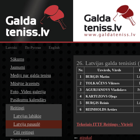
Latviski
По-Русски
English
Sākums
26. Latvijas galda tenisisti 
Jaunumi
Nr.
Uzvārds, Vārds
Mediji par galda tenisu
1
BURĢIS Matīss
L
Mūsējie ārzemēs
2
TOLKAČEVS Viktors
3
AGURJANOVS Vladislavs
P
Foto, Video galerija
4
KARTUZOVS Oļegs
Pasākumu kalendārs
5
BURĢIS Reinis
L
Reitingi
6
REINHOLDS Artūrs
Latvijas labākie
Latvija pasaulē
Tekošais ITTF Reitings - Vīrieši
Citi reitingi
←
atpakaļ