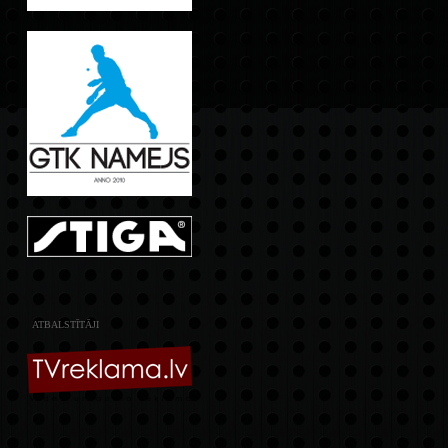
ATBALSTĪTĀJI