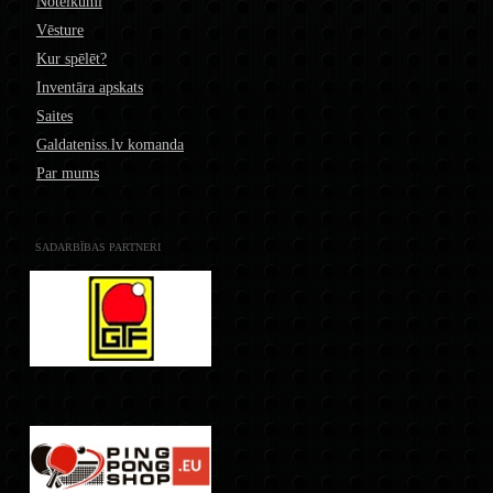
Noteikumi
Vēsture
Kur spēlēt?
Inventāra apskats
Saites
Galdateniss.lv komanda
Par mums
SADARBĪBAS PARTNERI