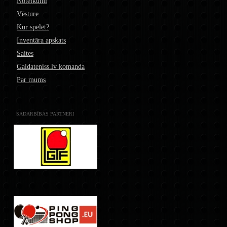
Noteikumi
Vēsture
Kur spēlēt?
Inventāra apskats
Saites
Galdateniss.lv komanda
Par mums
SADARBĪBAS PARTNERI