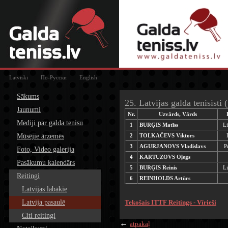
Latviski
По-Русски
English
Sākums
25. Latvijas galda tenisisti 
Jaunumi
Nr.
Uzvārds, Vārds
Mediji par galda tenisu
1
BURĢIS Matīss
L
Mūsējie ārzemēs
2
TOLKAČEVS Viktors
3
AGURJANOVS Vladislavs
P
Foto, Video galerija
4
KARTUZOVS Oļegs
Pasākumu kalendārs
5
BURĢIS Reinis
L
Reitingi
6
REINHOLDS Artūrs
Latvijas labākie
Latvija pasaulē
Tekošais ITTF Reitings - Vīrieši
Citi reitingi
←
atpakaļ