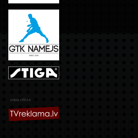
ATBALSTĪTĀJI