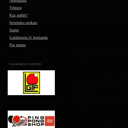
Noteikumi
Vēsture
Kur spēlēt?
Inventāra apskats
Saites
Galdateniss.lv komanda
Par mums
SADARBĪBAS PARTNERI