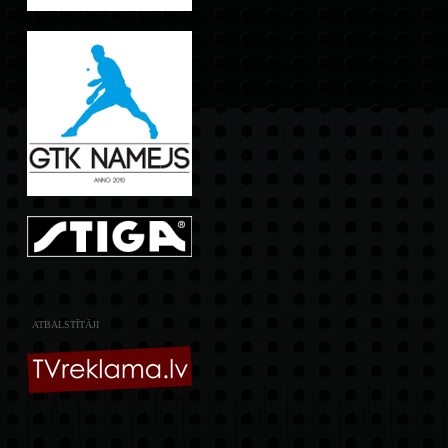
ATBALSTĪTĀJI