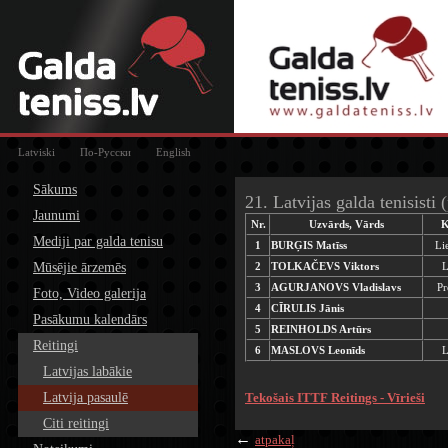
Latviski
По-Русски
English
Sākums
21. Latvijas galda tenisisti 
Jaunumi
Nr.
Uzvārds, Vārds
K
Mediji par galda tenisu
1
BURĢIS Matīss
Li
Mūsējie ārzemēs
2
TOLKAČEVS Viktors
L
3
AGURJANOVS Vladislavs
Pr
Foto, Video galerija
4
CĪRULIS Jānis
Pasākumu kalendārs
5
REINHOLDS Artūrs
Reitingi
6
MASLOVS Leonīds
L
Latvijas labākie
Latvija pasaulē
Tekošais ITTF Reitings - Vīrieši
Citi reitingi
←
atpakaļ