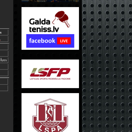
s
.
Āres