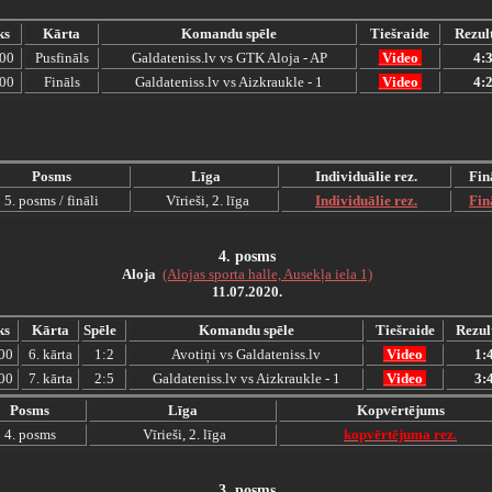
ks
Kārta
Komandu spēle
Tiešraide
Rezul
:00
Pusfināls
Galdateniss.lv vs GTK Aloja - AP
Video
4:
:00
Fināls
Galdateniss.lv vs Aizkraukle - 1
Video
4:
Posms
Līga
Individuālie rez.
Fin
5. posms / fināli
Vīrieši, 2. līga
Individuālie rez.
Fin
4.
posms
Aloja
(Alojas sporta halle, Ausekļa iela 1)
11.07.2020.
ks
Kārta
Spēle
Komandu spēle
Tiešraide
Rezul
00
6. kārta
1:2
Avotiņi vs Galdateniss.lv
Video
1:
00
7. kārta
2:5
Galdateniss.lv vs Aizkraukle - 1
Video
3:
Posms
Līga
Kopvērtējums
4. posms
Vīrieši, 2. līga
kopvērtējuma rez.
3
.
posms