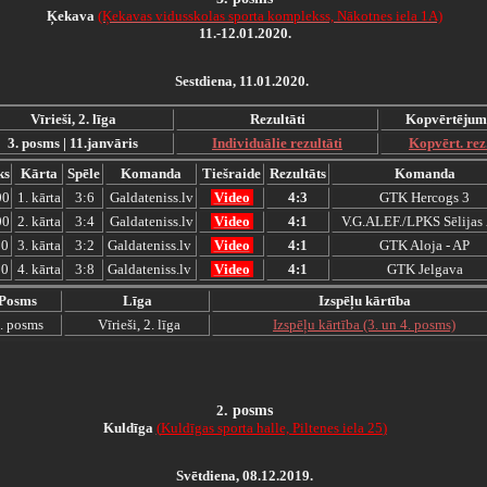
Ķekava
(Ķekavas vidusskolas sporta komplekss, Nākotnes iela 1A)
11.-12.01.2020.
Sestdiena, 11.01.2020.
Vīrieši, 2. līga
Rezultāti
Kopvērtējum
3. posms | 11.janvāris
Individuālie rezultāti
Kopvērt. rez
ks
Kārta
Spēle
Komanda
Tiešraide
Rezultāts
Komanda
00
1. kārta
3:6
Galdateniss.lv
Video
4:3
GTK Hercogs 3
00
2. kārta
3:4
Galdateniss.lv
Video
4:1
V.G.ALEF./LPKS Sēlijas 
00
3. kārta
3:2
Galdateniss.lv
Video
4:1
GTK Aloja - AP
00
4. kārta
3:8
Galdateniss.lv
Video
4:1
GTK Jelgava
Posms
Līga
Izspēļu kārtība
. posms
Vīrieši, 2. līga
Izspēļu kārtība (3. un 4. posms)
2
.
posms
Kuldīga
(
Kuldīgas sporta halle, Piltenes iela 25
)
Svētdiena, 08.12.2019.