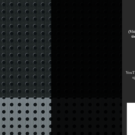
(Vid
ti
YouTu
s