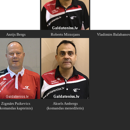
Anrijs Bergs
Roberts Mirzojans
Vladimirs Balabanov
Zigmārs Puikevics
Aksels Ambergs
(komandas kapteinis)
(komandas menedžeris)