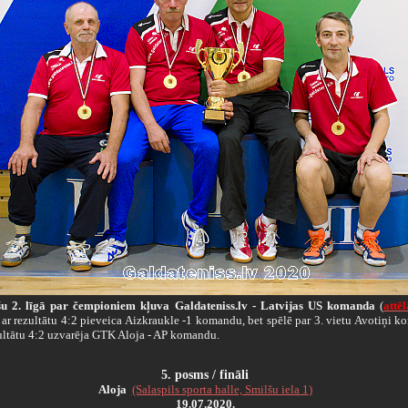
šu 2. līgā par čempioniem kļuva Galdateniss.lv - Latvijas US komanda
(
attēl
 ar rezultātu 4:2 pieveica Aizkraukle -1 komandu, bet spēlē par 3. vietu Avotiņi 
zultātu 4:2 uzvarēja GTK Aloja - AP komandu.
5.
posms / fināli
Aloja
(Salaspils sporta halle, Smilšu iela 1
)
19.07.2020.