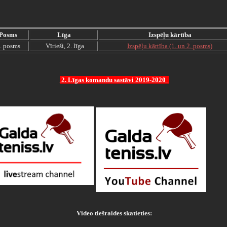
Posms
Līga
Izspēļu kārtība
. posms
Vīrieši, 2. līga
Izspēļu kārtība (1. un 2. posms)
2. Līgas komandu sastāvi 2019-2020
Video tiešraides skatieties: