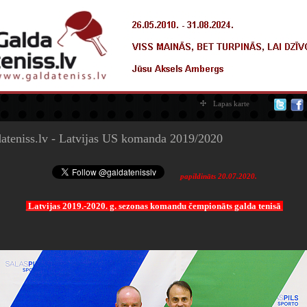
Lapas karte
ateniss.lv - Latvijas US komanda 2019/2020
papildināts 20.07.2020.
Latvijas 2019.-2020. g. sezonas komandu čempionāts galda tenisā