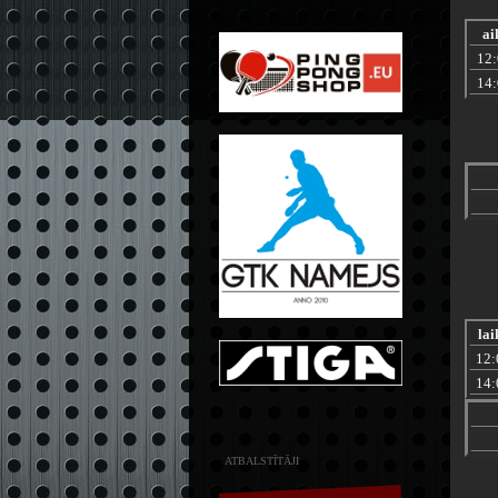
ai
12
14
lai
12:
14:
ATBALSTĪTĀJI