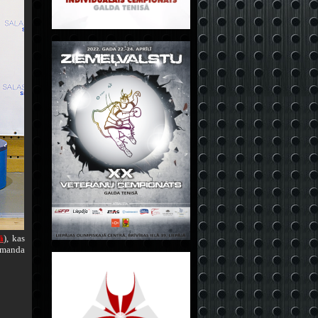
ā
), kas
komanda