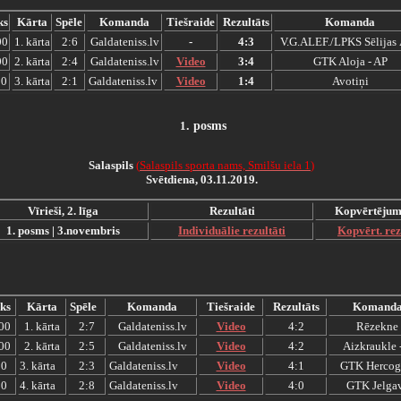
ks
Kārta
Spēle
Komanda
Tiešraide
Rezultāts
Komanda
00
1. kārta
2:6
Galdateniss.lv
-
4:3
V.G.ALEF./LPKS Sēlijas 
00
2. kārta
2:4
Galdateniss.lv
Video
3:4
GTK Aloja - AP
00
3. kārta
2:1
Galdateniss.lv
Video
1:4
Avotiņi
1
.
posms
Salaspils
(
S
alaspils sporta nams, Smilšu iela 1
)
Svētdiena, 03.11.2019.
Vīrieši, 2. līga
Rezultāti
Kopvērtējum
1. posms | 3.novembris
Individuālie rezultāti
Kopvērt. rez
ks
Kārta
Spēle
Komanda
Tiešraide
Rezultāts
Komand
00
1. kārta
2:7
Galdateniss.lv
Video
4:2
Rēzekne
00
2. kārta
2:5
Galdateniss.lv
Video
4:2
Aizkraukle 
00
3. kārta
2:3
Galdateniss.lv
Video
4:1
GTK Hercog
00
4. kārta
2:8
Galdateniss.lv
Video
4:0
GTK Jelga