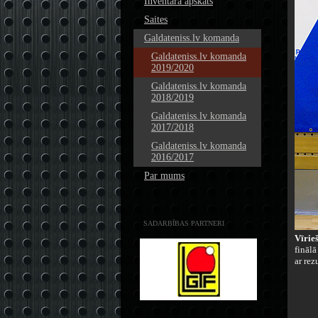
Inventāra apskats
Saites
Galdateniss.lv komanda
Galdateniss.lv komanda
2019/2020
Galdateniss.lv komanda
2018/2019
Galdateniss.lv komanda
2017/2018
Galdateniss.lv komanda
2016/2017
Par mums
SADARBĪBAS PARTNERI
Vīrie
finālā
ar re