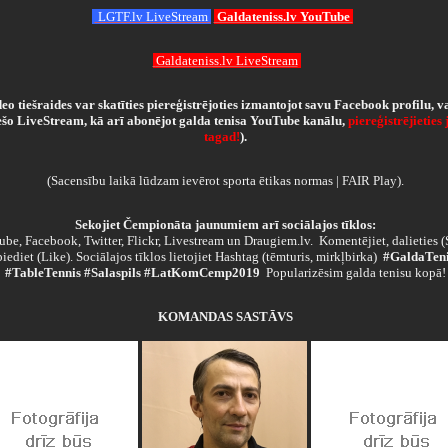
LGTF.lv LiveStream
Galdateniss.lv YouTube
Galdateniss.lv LiveStream
eo tiešraides var skatīties piereģistrējoties izmantojot savu Facebook profilu, v
ešo LiveStream, kā arī abonējot galda tenisa YouTube kanālu,
piereģistrējieties 
tagad
!
).
(Sacensību laikā lūdzam ievērot sporta ētikas normas | FAIR Play).
Sekojiet Čempionāta jaunumiem arī sociālajos tīklos:
be, Facebook, Twitter, Flickr, Livestream un Draugiem.lv. Komentējiet, dalieties (
piediet (Like). Sociālajos tīklos lietojiet Hashtag (tēmturis, mirkļbirka)
#GaldaTeni
#TableTennis #Salaspils #LatKomCemp2019
Popularizēsim galda tenisu kopā!
KOMANDAS SASTĀVS