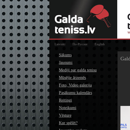
Latviski
По-Русски
English
Sākums
Gald
Jaunumi
Mediji par galda tenisu
Mūsējie ārzemēs
Foto, Video galerija
Pasākumu kalendārs
Reitingi
Noteikumi
Vēsture
Kur spēlēt?