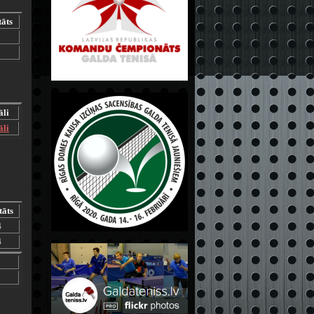
tāts
3
2
āli
āli
tāts
4
4