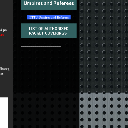
ETTU Umpires and Referees
ai pa
jau
____________________
Share),
ss