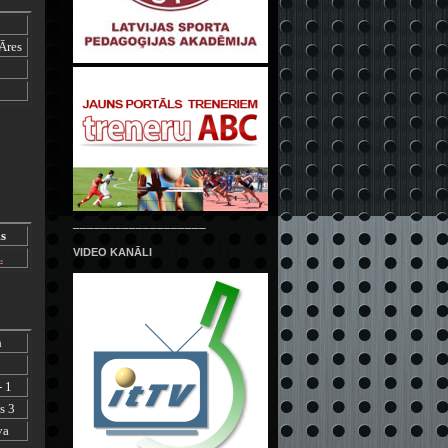
Āres
___________________
s
VIDEO KANĀLI
.
a
- 1
s 3
va