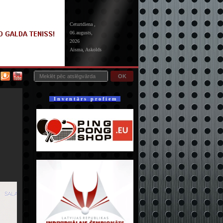
Ceturtdiena ,
06.augusts,
2026
Aisma, Askolds
OK
I n v e n t ā r s p r o f i e m