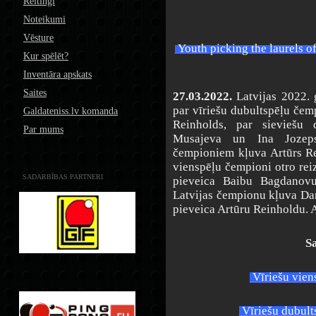
Reitingi
Noteikumi
Vēsture
Youth picking the laurels o
Kur spēlēt?
Inventāra apskats
Saites
27.03.2022.
Latvijas 2022. 
par vīriešu dubultspēļu čem
Galdateniss.lv komanda
Reinholds, par sieviešu
Par mums
Musajeva un Ina Jozeps
čempioniem kļuva Artūrs R
vienspēļu čempioni otro rei
SADARBĪBAS PARTNERI
pieveica Baibu Bagdanovu,
Latvijas čempionu kļuva Dan
pieveica Artūru Reinholdu. 
Sa
Vīriešu vien
Vīriešu dubult