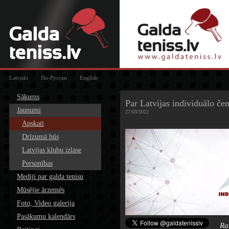
Latviski
По-Русски
English
Sākums
Par Latvijas individuālo če
Jaunumi
27/03/2022
Apskati
Drīzumā būs
Latvijas klubu izlase
Personības
Mediji par galda tenisu
Mūsējie ārzemēs
Foto, Video galerija
Pasākumu kalendārs
Ra