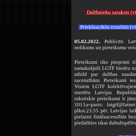
Dalībnieku saraksts (vī
Priekšsacīkšu rezultāti (vī
05.02.2022.
Publicēti La
nolikums un pieteikuma veid
Pieteikumi tiks pieņemti 
samaksājuši LGTF biedru na
atbild par dalības naud
sacensībām. Pieteikumi ie
Visiem LGTF kolektīvajiem
startētu Latvijas Republi
rakstiskie pieteikumi ir jā
1013,e-pasts: latgtf@latnet
plkst.23.55 pēc Latvijas laik
pielaisti finālsacensībās be
piedalīties tikai dubultspēlēs