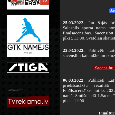
Ja
25.03.2022.
Jau šajās brīv
Salaspils sporta namā nor
finālsacensības. Sacensīb
plkst. 11:00. Svētdien skatie
22.03.2022.
Publicēti Latv
sacensību kalendārs un izloz
Sacensību 
06.03.2022.
Publicēti La
priekšsacīkšu rezultāti
Finālsacensības notiks 2022.
ATBALSTĪTĀJI
namā, Smilšu ielā 1.Sacensī
plkst. 11:00.
Fināltur