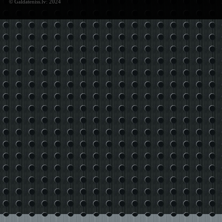
© Galdateniss.lv: 2024