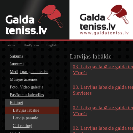
Latviski
По-Русски
English
Latvijas labākie
Sākums
Jaunumi
03. Latvijas labākie galda te
Mediji par galda tenisu
Vīrieši
Mūsējie ārzemēs
03. Latvijas labākie galda te
Foto, Video galerija
Sievietes
Pasākumu kalendārs
Reitingi
02. Latvijas labākie galda te
Latvijas labākie
Vīrieši
Latvija pasaulē
Citi reitingi
02. Latvijas labākie galda te