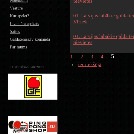
Noteikumi
Sievietes
Vēsture
01. Latvijas labākie galda te
Kur spēlēt?
Vīrieši
Inventāra apskats
Saites
01. Latvijas labākie galda te
Galdateniss.lv komanda
Sievietes
Par mums
5
1
2
3
4
←
iepriekšējā
SADARBĪBAS PARTNERI