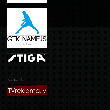
ATBALSTĪTĀJI