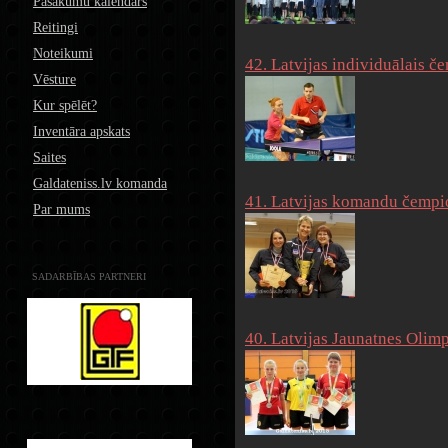
Pasākumu kalendārs
Reitingi
Noteikumi
42. Latvijas individuālais č
Vēsture
Kur spēlēt?
Inventāra apskats
Saites
Galdateniss.lv komanda
41. Latvijas komandu čempio
Par mums
SADARBĪBAS PARTNERI
40. Latvijas Jaunatnes Olim