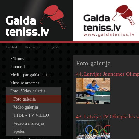
Latviski
По-Русски
English
Sākums
Foto galerija
Jaunumi
44. Latvijas Jaunatnes Olim
Mediji par galda tenisu
Mūsējie ārzemēs
Foto, Video galerija
Foto galerija
Video galerija
TTBL - TV VIDEO
43. Latvijas IV Olimpiādes s
Video translācijas
Spēles