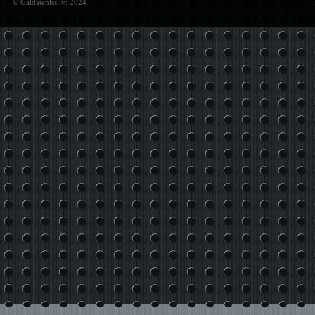
© Galdateniss.lv: 2024