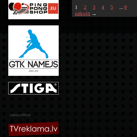
1
2
3
4
5
...
9
nākošā
→
ATBALSTĪTĀJI