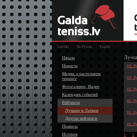
Latviski
По-Русски
English
Лучш
Начало
Новости
03. Л
Медии о настольном
03. Л
теннисе
Фотогалереи, Видео
02. Л
Календарь событий
02. Л
Рейтинги
Лучшие в Латвии
01. Л
Другие рейтинги
01. Л
Правила
История
1
2