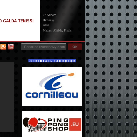
07 Август ,
Пятница,
2026
Madars, Alfrēds, Fredis
OK
И н в е н т а р ь д л я п р о ф и