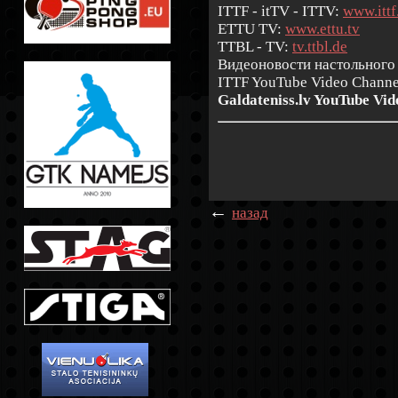
ITTF - itTV - ITTV:
www.ittf
ETTU TV:
www.ettu.tv
TTBL - TV:
tv.ttbl.de
Видеоновости настольного
ITTF YouTube Video Channe
Galdateniss.lv YouTube Vid
←
назад