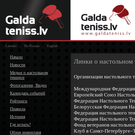
Latviski
По-Русски
English
Начало
Линки о настольном
Новости
Медии о настольном
Организации настольного 
теннисе
Фотогалереи, Видео
Международная Федерация
Календарь событий
Европейский Cоюз Настол
Федерация Настольного Те
Рейтинги
Белорусская Федерация На
Правила
Федерация настольного те
История
Федерация Настольного Те
Фонд ветеранов настольног
Где играть?
Клуб в Санкт-Петербурге–
Обзор инвентаря