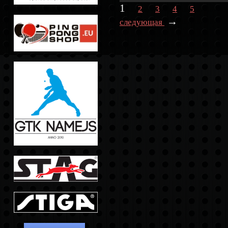
1
2
3
4
5
→
следующая