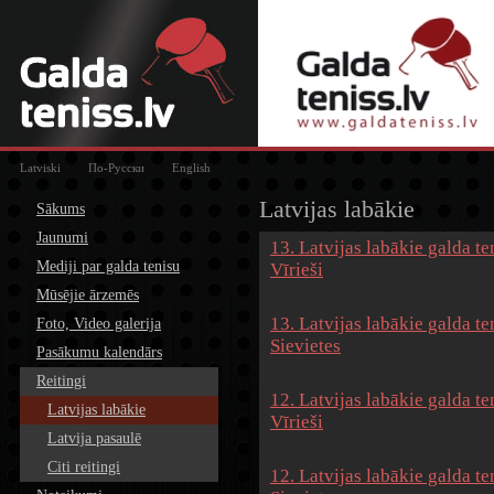
Latviski
По-Русски
English
Latvijas labākie
Sākums
Jaunumi
13. Latvijas labākie galda te
Mediji par galda tenisu
Vīrieši
Mūsējie ārzemēs
13. Latvijas labākie galda te
Foto, Video galerija
Sievietes
Pasākumu kalendārs
Reitingi
12. Latvijas labākie galda te
Latvijas labākie
Vīrieši
Latvija pasaulē
Citi reitingi
12. Latvijas labākie galda te