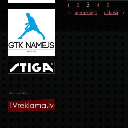
3
1
2
4
5
←
→
iepriekšējā
nākošā
ATBALSTĪTĀJI