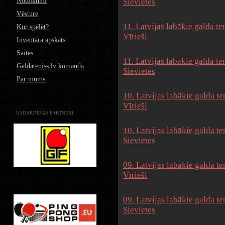
Noteikumi
Sievietes
Vēsture
11. Latvijas labākie galda te
Kur spēlēt?
Vīrieši
Inventāra apskats
Saites
11. Latvijas labākie galda te
Galdateniss.lv komanda
Sievietes
Par mums
10. Latvijas labākie galda te
Vīrieši
SADARBĪBAS PARTNERI
10. Latvijas labākie galda te
Sievietes
09. Latvijas labākie galda te
Vīrieši
09. Latvijas labākie galda te
Sievietes