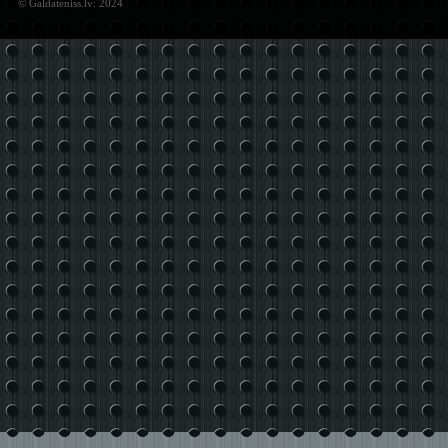
© Galdateniss.lv: 2024