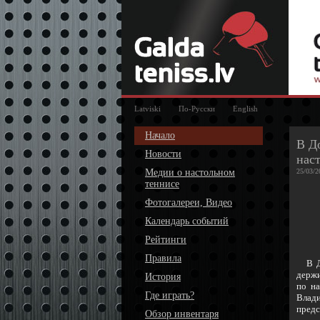
Latviski
По-Русски
English
Начало
В Д
Новости
нас
Медии о настольном
25/03/2
теннисе
Фотогалереи, Видео
Календарь событий
Рейтинги
Правила
В До
держи
История
по на
Где играть?
Влад
предс
Обзор инвентаря