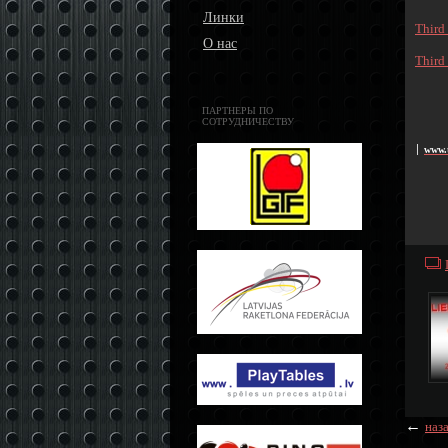
Линки
Third
О нас
Third
ПАРТНЕРЫ ПО
СОТРУДНИЧЕСТВУ
www.t
׀
←
наз