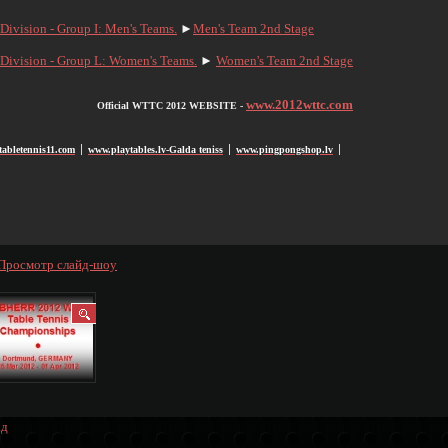
 Division - Group I: Men's Teams.
►
Men's Team 2nd Stage
 Division - Group L: Women's Teams.
►
Women's Team 2nd Stage
www.2012wttc.com
Official WTTC 2012 WEBSITE -
abletennis11.com
www.playtables.lv-Galda teniss
www.pingpongshop.lv
׀
׀
׀
Просмотр слайд-шоу
ад