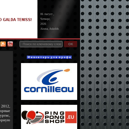
06 Август ,
Четверг,
2026
Aisma, Askolds
OK
И н в е н т а р ь д л я п р о ф и
 2012,
борные
ургис,
орную