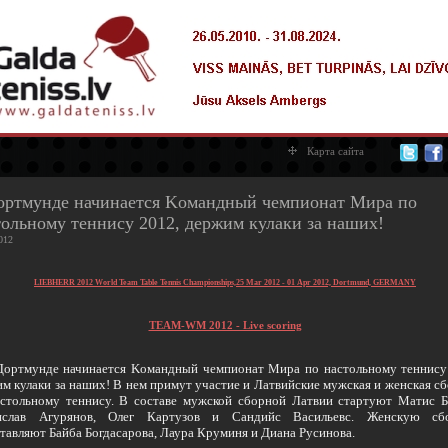
Карта сайта
ортмунде начинается Kомандный чемпионат Мира по
тольному теннису 2012, держим кулаки за наших!
012
LIEBHERR 2012 World Team Table Tennis Championships,25 Mar 2012 - 01 Apr 2012, Dortmund, GERMANY
TEAM-WM 2012 - Live scoring
ртмунде начинается Kомандный чемпионат Мира по настольному теннису
м кулаки за наших! В нем примут участие и Латвийские мужская и женская с
стольному теннису. В составе мужской сборной Латвии стартуют Матис Б
ислав Агурянов, Олег Картузов и Сандийс Васильевс. Женскую сб
тавляют Байба Богдасарова, Лаура Круминя и Диана Русинова.