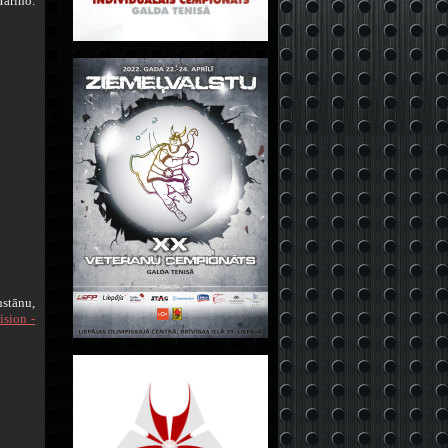
Marino.
hstānu,
ision -