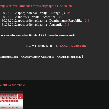
vīzija sieviešu komandas otrais etaps
(par 61-72 vietām)
29.03.2012. (pēcpusdienā)
Latvija
– Mongolija -
3:1
29.03.2012. (no rīta)
Latvija
– Argentīna -
3:1
30.03.2012. (pēcpusdienā) Latvija -
Dominikānas Republika
-
2:3
31.03.2012. (pēcpusdienā) Latvija -
Armēnija
-
0:3
jas sieviešu komada - 64.vietā 92 komandu konkurencē.
www.2012wttc.com
Official WTTC 2012 WEBSITE -
abletennis11.com
www.playtables.lv-Galda teniss
www.pingpongshop.lv
׀
׀
׀
Skatīt kā slideshow