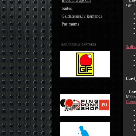
Latv
Inventāra apskats
I grup
Saites
Galdateniss.lv komanda
Par mums
SADARBĪBAS PARTNERI
3. di
Latvi
Latv
Makao
Group