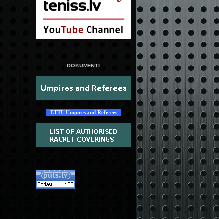
___________________
DOKUMENTI
ETTU Umpires and Referees
____________________