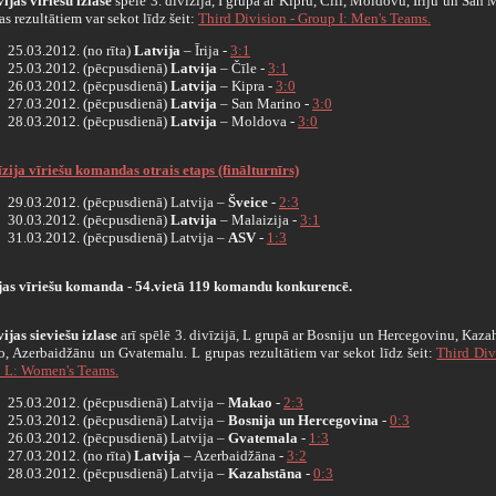
ijas vīriešu izlase
spēlē 3. divīzijā, I grupā ar Kipru, Čīli, Moldovu, Īriju un San 
as rezultātiem var sekot līdz šeit:
Third Division - Group I: Men's Teams.
25.03.2012. (no rīta)
Latvija
– Īrija -
3:1
25.03.2012. (pēcpusdienā)
Latvija
– Čīle -
3:1
26.03.2012. (pēcpusdienā)
Latvija
– Kipra -
3:0
27.03.2012. (pēcpusdienā)
Latvija
– San Marino -
3:0
28.03.2012. (pēcpusdienā)
Latvija
– Moldova -
3:0
vīzija vīriešu komandas otrais etaps
(finālturnīrs)
29.03.2012. (pēcpusdienā) Latvija –
Šveice
-
2:3
30.03.2012. (pēcpusdienā)
Latvija
– Malaizija -
3:1
31.03.2012. (pēcpusdienā) Latvija –
ASV
-
1:3
jas vīriešu komanda - 54.vietā 119 komandu konkurencē.
ijas sieviešu izlase
arī spēlē 3. divīzijā, L grupā ar Bosniju un Hercegovinu, Kaza
, Azerbaidžānu un Gvatemalu. L grupas rezultātiem var sekot līdz šeit:
Third Div
 L: Women's Teams.
25.03.2012. (pēcpusdienā) Latvija –
Makao
-
2:3
25.03.2012. (pēcpusdienā) Latvija –
Bosnija un Hercegovina
-
0:3
26.03.2012. (pēcpusdienā) Latvija –
Gvatemala
-
1:3
27.03.2012. (no rīta)
Latvija
– Azerbaidžāna -
3:2
28.03.2012. (pēcpusdienā) Latvija –
Kazahstāna
-
0:3