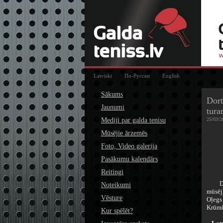
Latviski
По-Русски
English
Sākums
Dort
Jaunumi
tura
Mediji par galda tenisu
25/03/2
Mūsējie ārzemēs
Foto, Video galerija
Pasākumu kalendārs
Reitingi
Dortm
Noteikumi
mūsēji
Vēsture
Oļegs
Krūmi
Kur spēlēt?