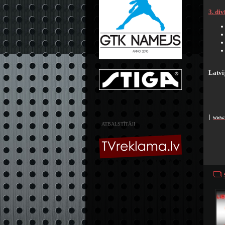
3. di
Latvi
www.t
׀
ATBALSTĪTĀJI