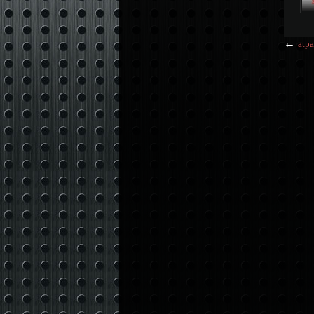
←
atpa