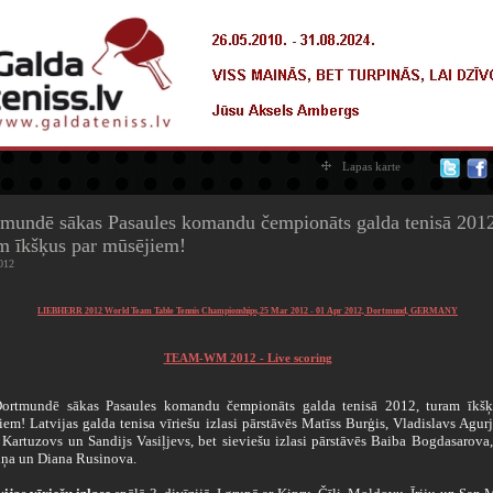
Lapas karte
mundē sākas Pasaules komandu čempionāts galda tenisā 201
m īkšķus par mūsējiem!
012
LIEBHERR 2012 World Team Table Tennis Championships,25 Mar 2012 - 01 Apr 2012, Dortmund, GERMANY
TEAM-WM 2012 - Live scoring
undē sākas Pasaules komandu čempionāts galda tenisā 2012, turam īkšķ
em! Latvijas galda tenisa vīriešu izlasi pārstāvēs Matīss Burģis, Vladislavs Agur
 Kartuzovs un Sandijs Vasiļjevs, bet sieviešu izlasi pārstāvēs Baiba Bogdasarova
ņa un Diana Rusinova.