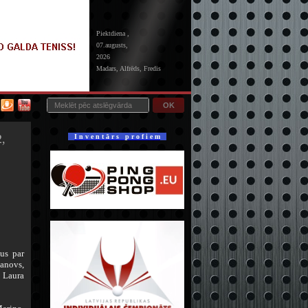
Piektdiena ,
07.augusts,
2026
Madars, Alfrēds, Fredis
OK
2,
I n v e n t ā r s p r o f i e m
us par
janovs,
, Laura