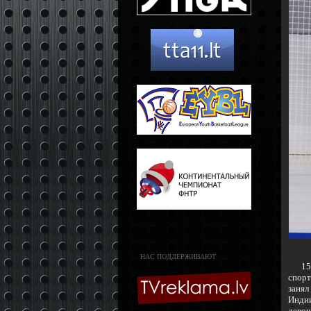
НАС ПОДДЕРЖИВАЮТ
15 ф
спорт
занял
Индии
девоч