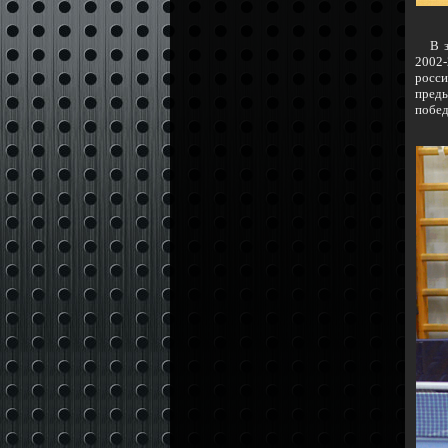
В зав
2002
росс
пред
побед