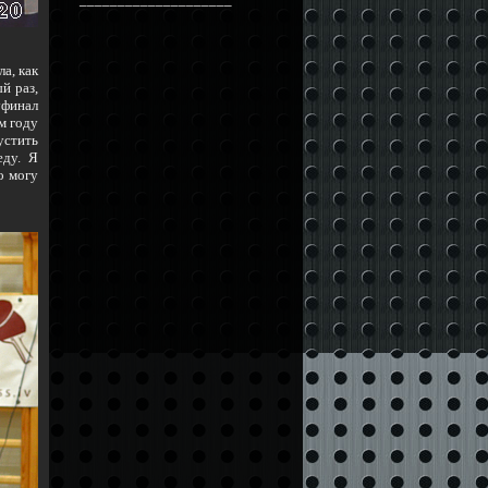
а, как
й раз,
уфинал
м году
устить
еду. Я
о могу