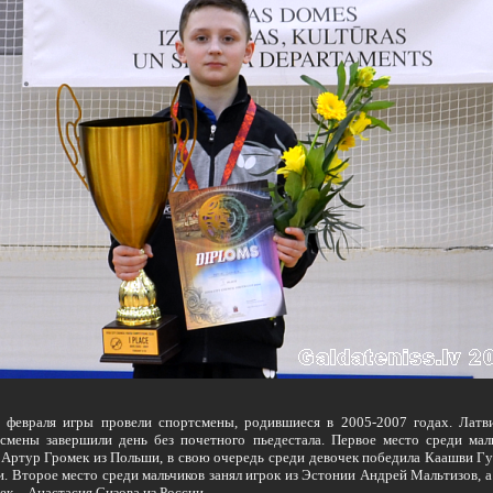
евраля игры провели спортсмены, родившиеся в 2005-2007 годах. Латв
смены завершили день без почетного пьедестала. Первое место среди мал
 Артур Громек из Польши, в свою очередь среди девочек победила Каашви Гу
. Второе место среди мальчиков занял игрок из Эстонии Андрей Мальтизов, а
ек – Анастасия Сизова из России.