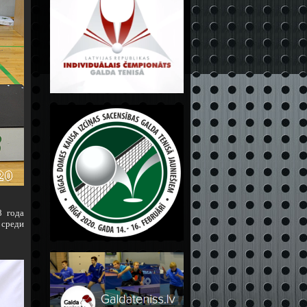
8 года
 среди