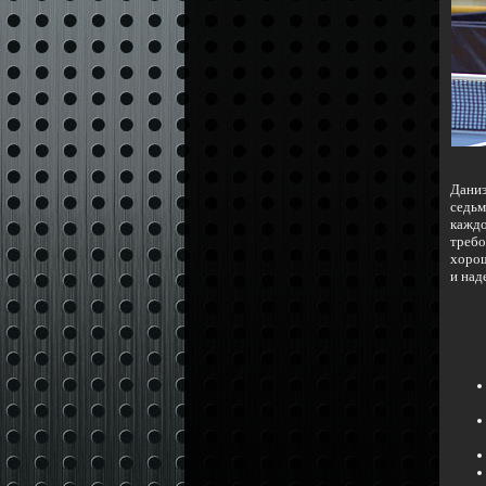
Даниэ
седьм
кажд
требо
хорош
и над