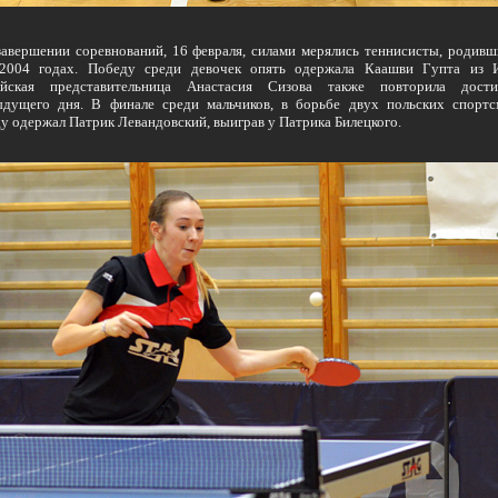
ершении соревнований, 16 февраля, силами мерялись теннисисты, родивш
-2004 годах. Победу среди девочек опять одержала Каашви Гупта из 
ийская представительница Анастасия Сизова также повторила дости
ыдущего дня. В финале среди мальчиков, в борьбе двух польских спортс
у одержал Патрик Левандовский, выиграв у Патрика Билецкого.