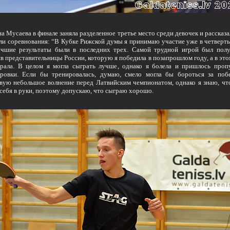
а Мусаева в финале заняла разделенное третье место среди девочек и рассказал
и соревнования: “В Кубке Рижской думы я принимаю участие уже в четверты
учшие результаты были в последних трех. Самой трудной игрой был пол
в представительницы России, которую я победила в позапрошлом году, а в это
рала. В целом я могла сыграть лучше, однако я болела и пришлось проп
ировки. Если бы тренировалась, думаю, смело могла бы бороться за поб
вую небольшое волнение перед Латвийским чемпионатом, однако я знаю, чт
 себя в руки, поэтому допускаю, что сыграю хорошо.