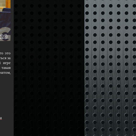
го это
ься за
й игре
 такая
натом,
ņa