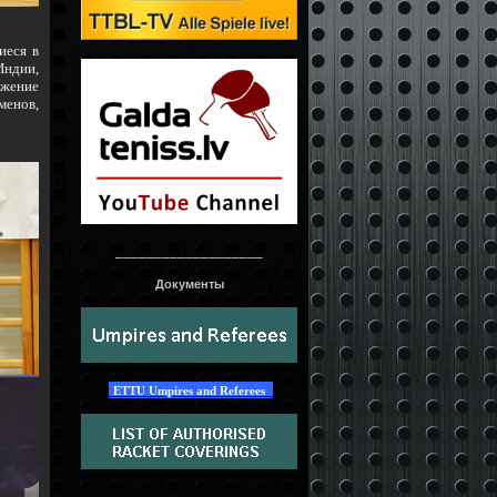
иеся в
Индии,
жение
менов,
___________________
Документы
ETTU Umpires and Referees
____________________