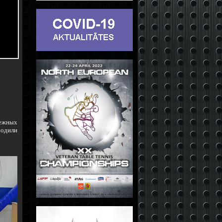
дежных
ходили