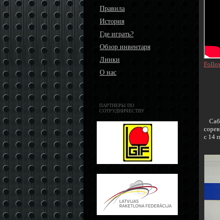
Правила
История
Где играть?
Обзор инвентаря
Линки
Follo
О нас
ПАРТНЕРЫ ПО
СОТРУДНИЧЕСТВУ
Саби
сорев
с 14 