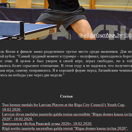
ль Коган в финале занял разделенное третье место среди мальчиков. Для не
ой кубок: “Самый трудный момент в турнире – полуфинал, приходилось борот
ое очко. В целом я был уверен в своей игре, играл свободно, но в то
валось более серьезное отношение. В этом году я не надеялся, что получится
ая игра, самому понравилось. Я в хорошей форме перед Латвийским чемпио
еюсь на победы уже через две недели.”
Статьи
Two bronze medals for Latvian Players at the Riga City Council’s Youth Cup,
18.02.2020.
Latvijai divas medaļas jauniešu galda tenisa sacensībās “Rīgas domes kausa izcī
2020”, 18.02.2020.
Завершился «Кубок Рижской думы 2020», 18.02.2020.
Rīgā notiks jauniešu sacensības galda tenisā “Rīgas domes kausa izcīņa 2020",