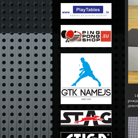
14 ф
рожде
девоч