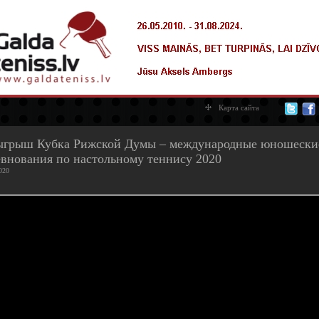
Карта сайта
ыгрыш Кубка Рижской Думы – международные юношески
евнования по настольному теннису 2020
020