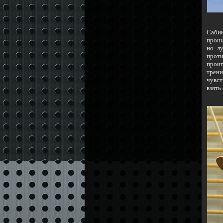
Сабин
прошл
но л
проти
проиг
трен
чувст
взять