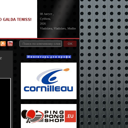
08 Август ,
Суббота,
2026
Vladislava, Vladislavs, Mudīte
OK
е
И н в е н т а р ь д л я п р о ф и