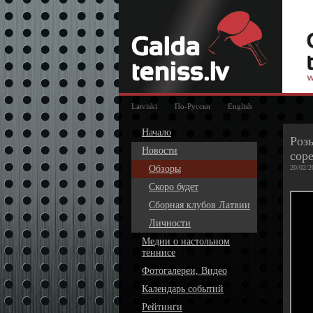
Latviski
По-Русски
English
Начало
Роз
Новости
сор
Обзоры
20/02/2
Скоро будет
Сборная клубов Латвии
Личности
Медии о настольном
теннисе
Фотогалереи, Видео
Календарь событий
Рейтинги