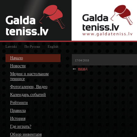
Latviski
По-Русски
English
Начало
17/04/2018
Новости
←
назад
Медии о настольном
теннисе
Фотогалереи, Видео
Календарь событий
Рейтинги
Правила
История
Где играть?
Обзор инвентаря