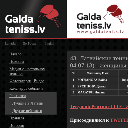
Latviski
По-Русски
English
Начало
43. Латвийские тенн
Новости
04.07.13) - женщины
Медии о настольном
№
Фамилия, Имя
теннисе
1
БОГДАНОВА Байба
Rīga
Фотогалереи, Видео
2
РУСИНОВА Диана
Календарь событий
3
МАХАУРИ Инсана
Рейтинги
Лучшие в Латвии
Текущий Рейтинг ITTF -
Другие рейтинги
Правила
Присоединяйся к
TWITT
История