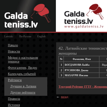
Latviski
По-Русски
English
Начало
42. Латвийские теннисист
Новости
женщины
Медии о настольном
№
Фамилия, Имя
теннисе
1
БОГДАНОВА Байба
Rīga
Фотогалереи, Видео
2
РУСИНОВА Диана
Календарь событий
3
МАХАУРИ Инсана
Рейтинги
Лучшие в Латвии
Текущий Рейтинг ITTF - Женщин
Другие рейтинги
←
назад
Правила
История