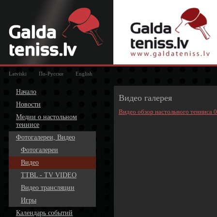
Latviski
По-Русски
English
Начало
Видео галерея
Новости
Видео обзор настольного тенниса 
Медии о настольном
теннисе
Фотогалереи, Видео
Фотогалереи
Видео
TTBL - TV VIDEO
Видео трансляции
Игры
Календарь событий