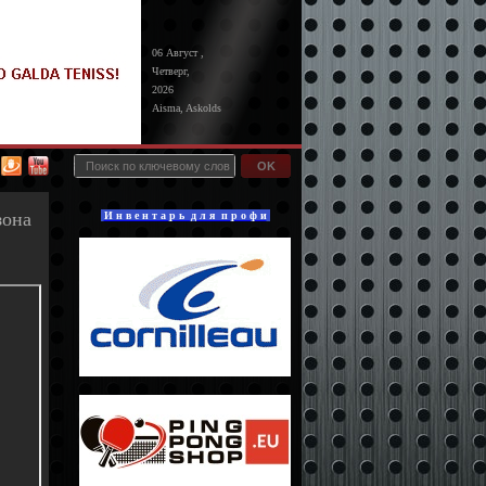
06 Август ,
Четверг,
2026
Aisma, Askolds
OK
зона
И н в е н т а р ь д л я п р о ф и