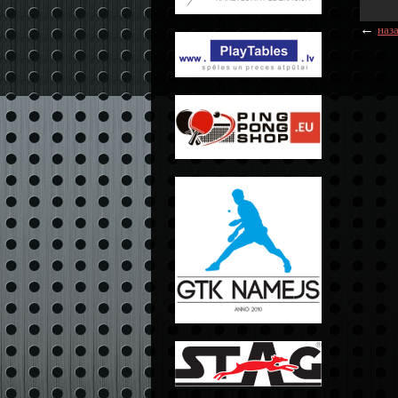
←
наз