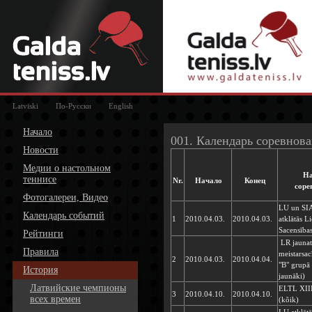
Latviski
По-Русски
English
Начало
001. Календарь соревнов
Новости
Медии о настольном
Hа
теннисе
Nr
.
Начало
Конец
соре
Фотогалереи, Видео
LU un SIA
Календарь событий
1
2010.04.03.
2010.04.03.
atklātās Li
Sacensība
Рейтинги
LR jaunat
Правила
meistarsac
2
2010.04.03.
2010.04.04.
"B" grupā
История
jaunāki)
Латвийские чемпионы
ELTL XIII
3
2010.04.10.
2010.04.10.
всех времен
(kõik)