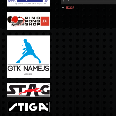
←
назад