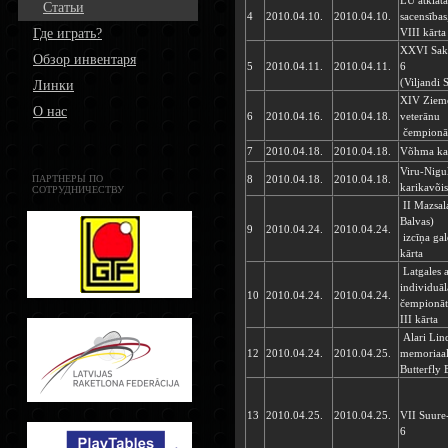
LU atklātā
Cтатьи
4
2010.04.10.
2010.04.10.
sacensības
Где играть?
VIII kārta
XXVI Saka
Обзор инвентаря
5
2010.04.11.
2010.04.11.
6
(Viljandi
Линки
XIV Zieme
О нас
6
2010.04.16.
2010.04.18.
veterānu
čempionā
7
2010.04.18.
2010.04.18.
Võhma kar
Viru-Nigu
ПАРТНЕРЫ ПО
8
2010.04.18.
2010.04.18.
karikavõis
СОТРУДНИЧЕСТВУ
II Mazsal
Balvas)
9
2010.04.24.
2010.04.24.
izcīņa gal
kārta
Latgales a
individuāl
10
2010.04.24.
2010.04.24.
čempionāts
III kārta
Alari Li
12
2010.04.24.
2010.04.25.
memoriaal
Butterfly 
13
2010.04.25.
2010.04.25.
VII Suure-
6