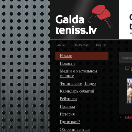
Latviski
По-Русски
English
Начало
22/06/2
Новости
Медии о настольном
теннисе
Фотогалереи, Видео
Календарь событий
Рейтинги
Правила
История
←
наз
Где играть?
Обзор инвентаря