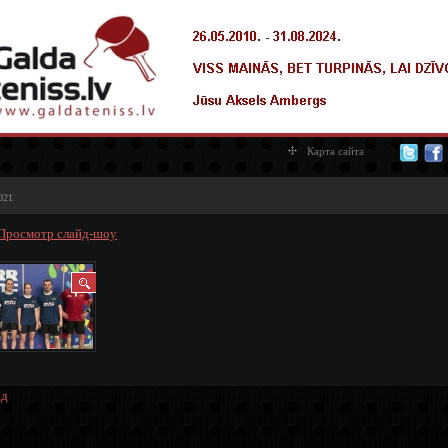
Карта сайта
021
Просмотр слайд-шоу
ад