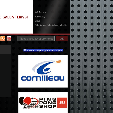
08 Август ,
Суббота,
2026
Vladislava, Vladislavs, Mudīte
OK
И н в е н т а р ь д л я п р о ф и