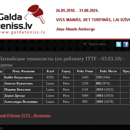
Карта сайта
Латвийские теннисисты (по рейтингу ITTF - 03.03.10) -
щины
ер
Имя, Фамилия
Клуб
Город
Рейт. Очки
Рейт. Место
Прод
Байба Богдасарова
STSS
Рига
1443
559
(544)
Анжела Курмелева
Laura
Рига
1250
882
(874)
Марина Ковалева
Laura
Рига
1141
1033
(1022)
Дарья Дрозда
Laura
Рига
1084
1063
(1053)
Александра Волошина
Laura
Рига
995
1092
(1078)
щий
Рейтинг ITTF - Женщины
ад