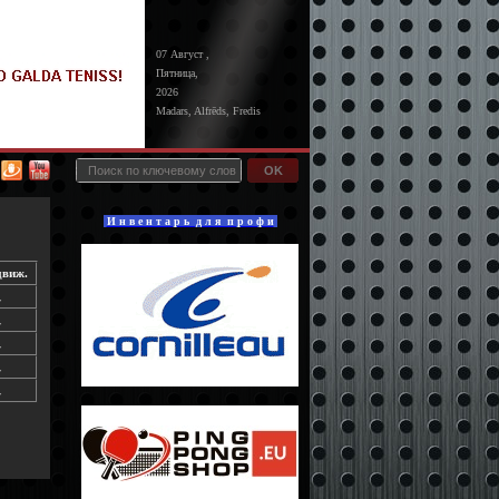
07 Август ,
Пятница,
2026
Madars, Alfrēds, Fredis
OK
И н в е н т а р ь д л я п р о ф и
виж.
↓
↓
↓
↓
↓