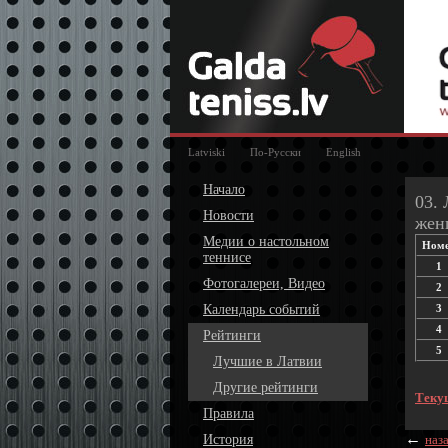
Latviski
По-Русски
English
Начало
03. 
Новости
жен
Медии о настольном
Ном
теннисе
1
Фотогалереи, Видео
2
Календарь событий
3
4
Рейтинги
5
Лучшие в Латвии
Другие рейтинги
Теку
Правила
←
История
наз