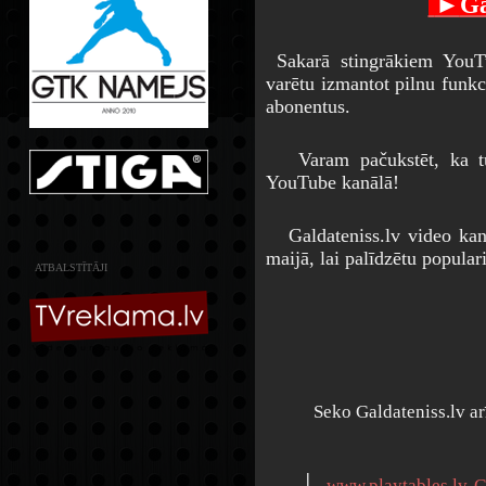
►
Ga
Sakarā stingrākiem YouT
varētu izmantot pilnu funkc
abonentus.
Varam pačukstēt, ka tuv
YouTube kanālā!
Galdateniss.lv video kanā
maijā, lai palīdzētu populari
ATBALSTĪTĀJI
Seko Galdateniss.lv a
׀
www.playtables.lv-G