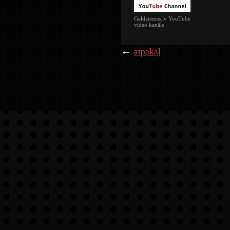
Galdateniss.lv YouTube
video kanāls
←
atpakaļ