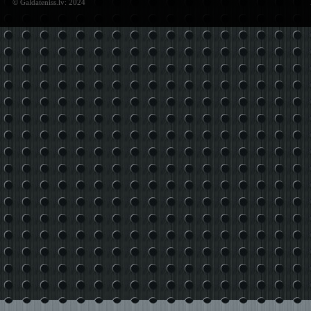
© Galdateniss.lv: 2024