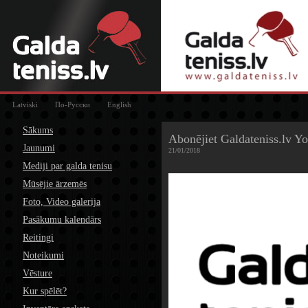
Latviski
По-Русски
English
Sākums
Abonējiet Galdateniss.lv Y
Jaunumi
21/01/2018
Mediji par galda tenisu
Mūsējie ārzemēs
Foto, Video galerija
Pasākumu kalendārs
Reitingi
Noteikumi
Vēsture
Kur spēlēt?