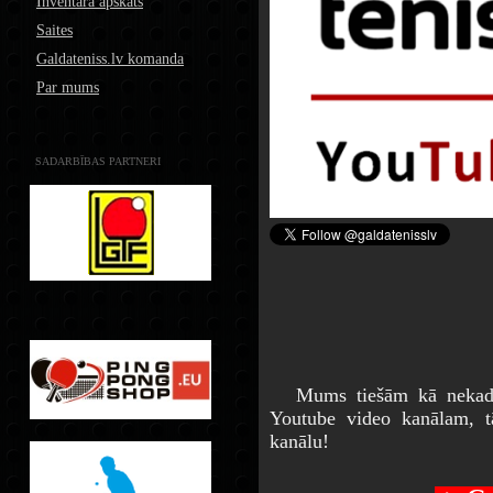
Inventāra apskats
Saites
Galdateniss.lv komanda
Par mums
SADARBĪBAS PARTNERI
Mums tiešām kā nekad ļo
Youtube video kanālam, 
kanālu!