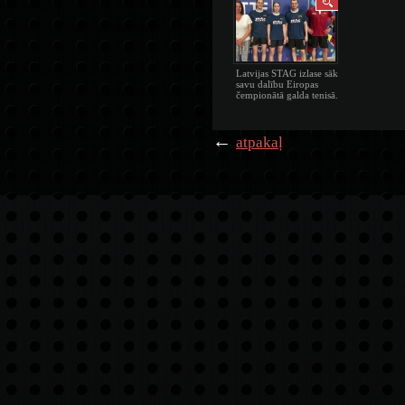
Latvijas STAG izlase sāk
savu dalību Eiropas
čempionātā galda tenisā.
←
atpakaļ