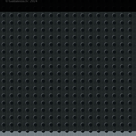
© Galdateniss.lv: 2024