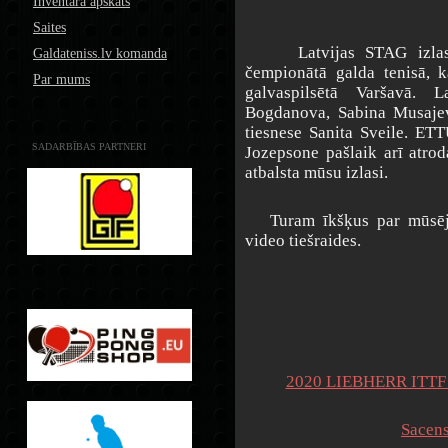
Inventāra apskats
Saites
Latvijas STAG izlase s
Galdateniss.lv komanda
čempionātā galda tenisā, k
Par mums
galvaspilsētā Varšavā. L
Bogdanova, Sabina Musajev
tiesnese Sanita Sveile. ET
SADARBĪBAS PARTNERI
Jozepsone pašlaik arī atro
atbalsta mūsu izlasi.
Turam īkšķus par mūsēji
video tiešraides.
2020 LIEBHERR ITTF E
Sacens