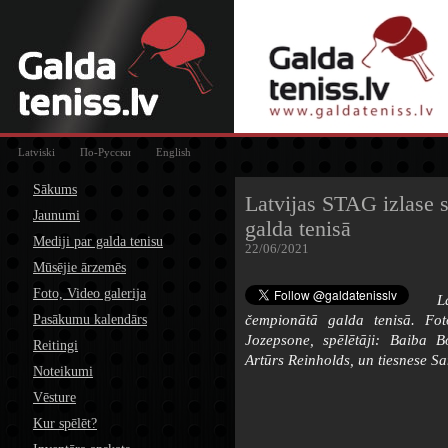
Latviski
По-Русски
English
Sākums
Latvijas STAG izlase 
Jaunumi
galda tenisā
Mediji par galda tenisu
22/06/2021
Mūsējie ārzemēs
Foto, Video galerija
L
Pasākumu kalendārs
čempionātā galda tenisā. Fo
Jozepsone, spēlētāji: Baiba 
Reitingi
Artūrs Reinholds, un tiesnese Sa
Noteikumi
Vēsture
Kur spēlēt?