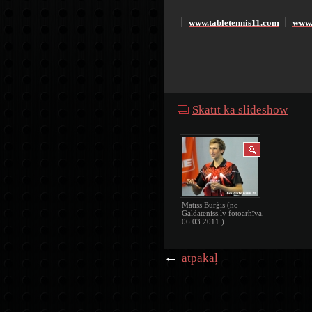
www.tabletennis11.com
www.
׀
׀
Skatīt kā slideshow
Matīss Burģis (no
Galdateniss.lv fotoarhīva,
06.03.2011.)
←
atpakaļ