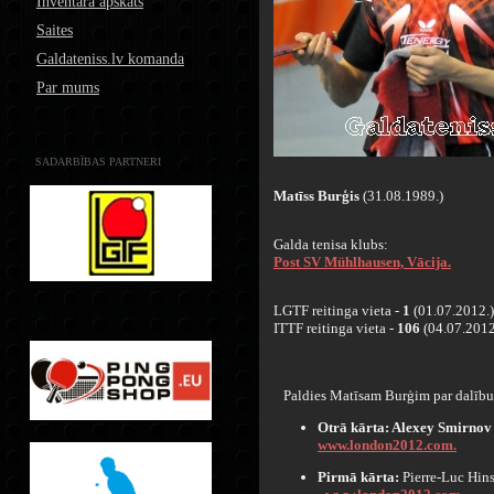
Inventāra apskats
Saites
Galdateniss.lv komanda
Par mums
SADARBĪBAS PARTNERI
Matīss Burģis
(31.08.1989.)
Galda tenisa klubs:
Post SV Mühlhausen, Vācija.
LGTF reitinga vieta -
1
(01.07.2012.)
ITTF reitinga vieta -
106
(04.07.2012
Paldies Matīsam Burģim par dalību
Otrā kārta: Alexey Smirnov
www.london2012.com.
Pirmā kārta:
Pierre-Luc Hin