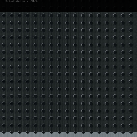
© Galdateniss.lv: 2024