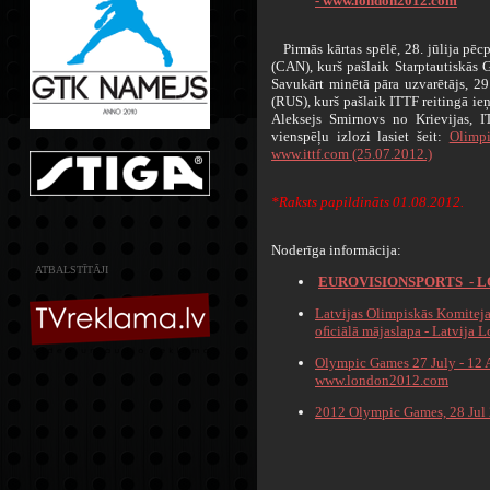
- www.london2012.com
Pirmās kārtas spēlē, 28. jūlija pēcp
(CAN), kurš pašlaik Starptautiskās G
Savukārt minētā pāra uzvarētājs, 29.
(RUS), kurš pašlaik ITTF reitingā ieņ
Aleksejs Smirnovs no Krievijas, I
vienspēļu izlozi lasiet šeit:
Olimpi
www.ittf.com (25.07.2012.)
*Raksts papildināts 01.08.2012.
Noderīga informācija:
ATBALSTĪTĀJI
EUROVISIONSPORTS - LOND
Latvijas Olimpiskās Komitej
oﬁciālā mājaslapa - Latvija 
Olympic Games 27 July - 12 A
www.london2012.com
2012 Olympic Games, 28 Jul 