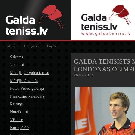
Latviski
По-Русски
English
Sākums
GALDA TENISISTS 
Jaunumi
LONDONAS OLIMPI
Mediji par galda tenisu
28/07/2012
Mūsējie ārzemēs
Foto, Video galerija
Pasākumu kalendārs
Reitingi
Noteikumi
Vēsture
Kur spēlēt?