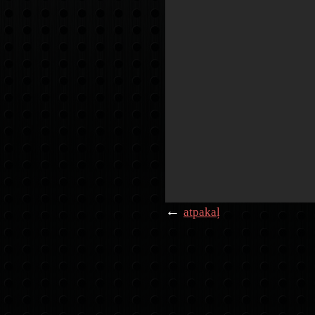
←
atpakaļ