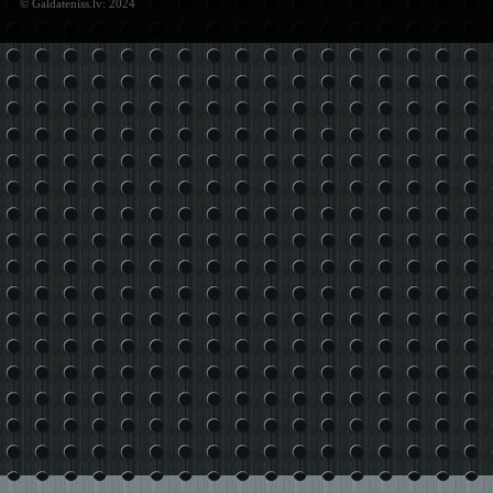
© Galdateniss.lv: 2024