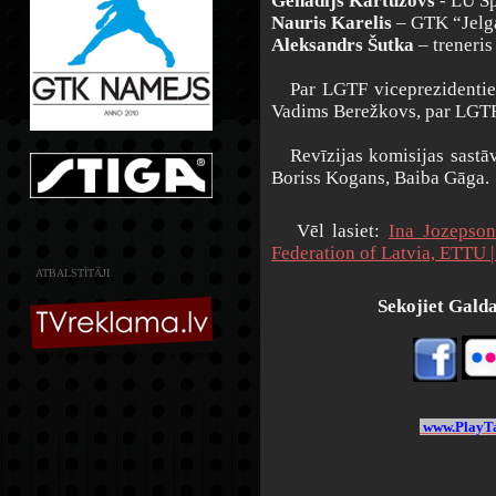
Genādijs Kartuzovs
- LU Sp
Nauris Karelis
– GTK “Jelga
Aleksandrs Šutka
– treneri
Par LGTF viceprezidentiem 
Vadims Berežkovs, par LGTF
Revīzijas komisijas sastāvs
Boriss Kogans, Baiba Gāga.
Vēl lasiet:
Ina Jozepson
Federation of Latvia, ETTU 
ATBALSTĪTĀJI
Sekojiet Galdat
www.PlayTa