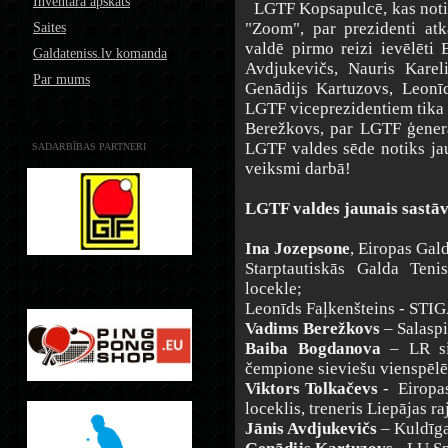
Inventāra apskats
LGTF Kopsapulcē, kas notika
"Zoom", par prezidenti at
Saites
valdē pirmo reizi ievēlēti
Galdateniss.lv komanda
Avdjukevičs, Nauris Karel
Par mums
Genādijs Kartuzovs, Leonī
LGTF viceprezidentiem tika 
Berežkovs, par LGTF ģener
LGTF valdes sēde notiks jau
SADARBĪBAS PARTNERI
veiksmi darbā!
LGTF valdes jaunais sastāv
Ina Jozepsone
, Eiropas Gal
Starptautiskās Galda Teni
locekle;
Leonīds Faļkenšteins - STIGA
Vadims Berežkovs
– Salaspi
Baiba Bogdanova
– LR sie
čempione sieviešu vienspēlē
Viktors Tolkačevs
- Eiropas
loceklis, treneris Liepājas r
Jānis Avdjukevičs
– Kuldīga