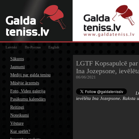
Latviski
По-Русски
English
Sākums
LGTF Kopsapulcē par pr
Jaunumi
Ina Jozepsone, ievēlēt
Mediji par galda tenisu
06/06/2021
Mūsējie ārzemēs
Foto, Video galerija
LG
ievēlēta Ina Jozepsone. Raksta u
Pasākumu kalendārs
Reitingi
Noteikumi
Vēsture
Kur spēlēt?