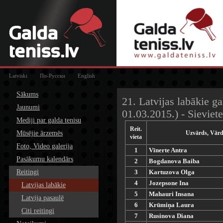
Latviski
По-Русски
English
Sākums
21. Latvijas labākie ga
Jaunumi
01.03.2015.) - Sieviet
Mediji par galda tenisu
Reit.
Mūsējie ārzemēs
Uzvārds, Vār
vieta
Foto, Video galerija
1
Vīnerte Antra
Pasākumu kalendārs
2
Bogdanova Baiba
Reitingi
3
Kartuzova Olga
4
Jozepsone Ina
Latvijas labākie
5
Mahauri Insana
Latvija pasaulē
6
Krūmiņa Laura
Citi reitingi
7
Rusinova Diana