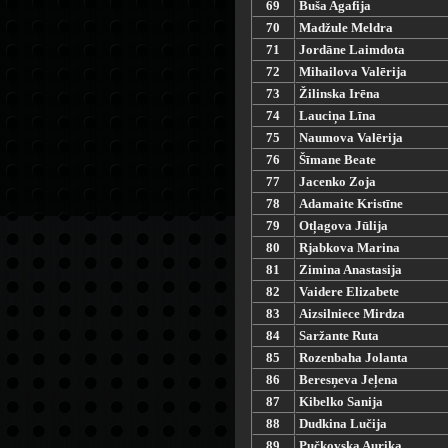
69
Buša Agafija
70
Madžule Meldra
71
Jordāne Laimdota
72
Mihailova Valērija
73
Žilinska Irēna
74
Lauciņa Līna
75
Naumova Valērija
76
Šīmane Beate
77
Jacenko Zoja
78
Adamaite Kristīne
79
Otļagova Jūlija
80
Rjabkova Marina
81
Zimina Anastasija
82
Vaidere Elizabete
83
Aizsilniece Mirdza
84
Saržante Ruta
85
Rozenbaha Jolanta
86
Beresņeva Jeļena
87
Kibelko Sanija
88
Dudkina Lučija
89
Pučkovska Aurika