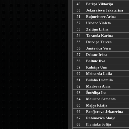
49
Poriņa Viktorija
50
Jekaraševa Jekaterina
51
Buļmeistere Arina
52
Urbane Violeta
53
Zeltiņa Liāna
54
Taranda Karīna
55
Druviņa Terēza
56
Janševica Vera
57
Deksne Irēna
58
Baltute Ilva
59
Kalniņa Una
60
Meinarda Laila
61
Bulaha Ludmila
62
Markova Anna
63
Šmēdiņa Ina
64
Maurina Samanta
65
Meļķe Rēzija
66
Panfjorova Jekaterina
67
Rabinoviča Maija
68
Pivnjuka Sofija