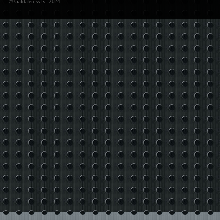
© Galdateniss.lv: 2024