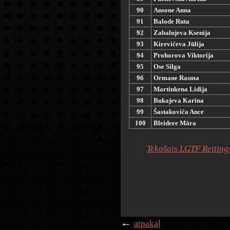
90
Ansone Anna
91
Balode Ruta
92
Zabalujeva Ksenija
93
Kirevičeva Jūlija
94
Prohorova Viktorija
95
Ose Silga
96
Ormane Rasma
97
Martinkena Lidija
98
Bukajeva Karīna
99
Šastakoviča Ance
100
Bleidere Māra
Tekošais LGTF Reitings
←
atpakaļ