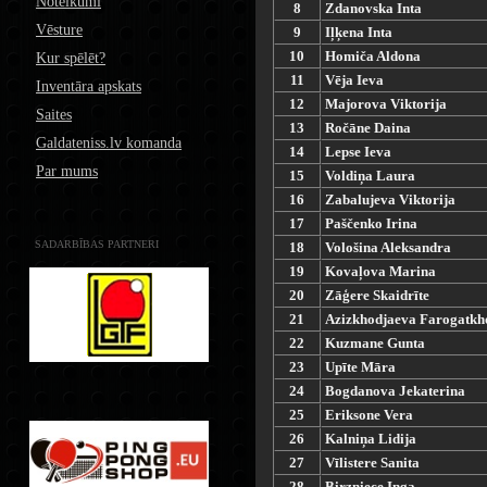
Noteikumi
8
Zdanovska Inta
Vēsture
9
Iļķena Inta
10
Homiča Aldona
Kur spēlēt?
11
Vēja Ieva
Inventāra apskats
12
Majorova Viktorija
Saites
13
Ročāne Daina
Galdateniss.lv komanda
14
Lepse Ieva
Par mums
15
Voldiņa Laura
16
Zabalujeva Viktorija
17
Paščenko Irina
SADARBĪBAS PARTNERI
18
Vološina Aleksandra
19
Kovaļova Marina
20
Zāģere Skaidrīte
21
Azizkhodjaeva Farogatkh
22
Kuzmane Gunta
23
Upīte Māra
24
Bogdanova Jekaterina
25
Eriksone Vera
26
Kalniņa Lidija
27
Vīlistere Sanita
28
Birzniece Inga