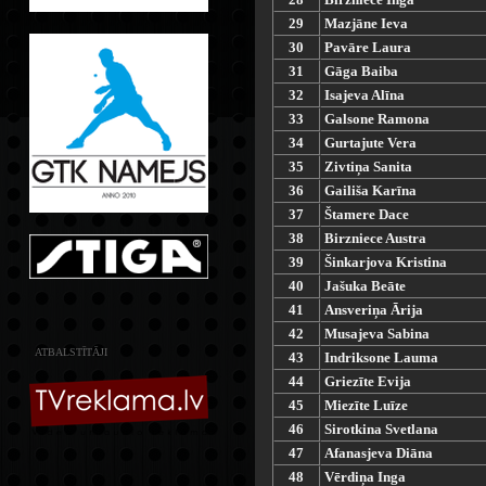
29
Mazjāne Ieva
30
Pavāre Laura
31
Gāga Baiba
32
Isajeva Alīna
33
Galsone Ramona
34
Gurtajute Vera
35
Zivtiņa Sanita
36
Gailiša Karīna
37
Štamere Dace
38
Birzniece Austra
39
Šinkarjova Kristina
40
Jašuka Beāte
41
Ansveriņa Ārija
42
Musajeva Sabina
ATBALSTĪTĀJI
43
Indriksone Lauma
44
Griezīte Evija
45
Miezīte Luīze
46
Sirotkina Svetlana
47
Afanasjeva Diāna
48
Vērdiņa Inga