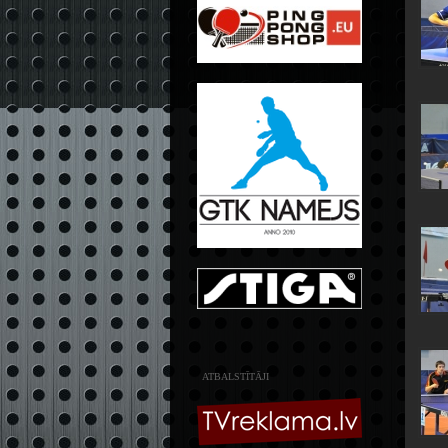
ATBALSTĪTĀJI