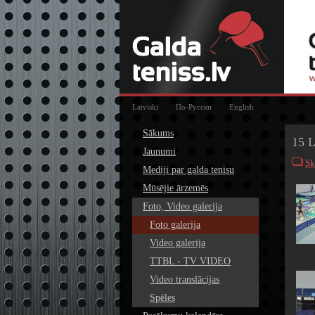
Latviski
По-Русски
English
Sākums
15 L
Jaunumi
Sk
Mediji par galda tenisu
Mūsējie ārzemēs
Foto, Video galerija
Foto galerija
Video galerija
TTBL - TV VIDEO
Video translācijas
Spēles