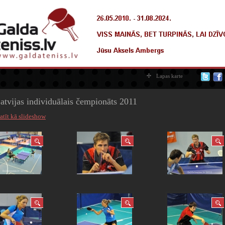
Lapas karte
atvijas individuālais čempionāts 2011
atīt kā slideshow