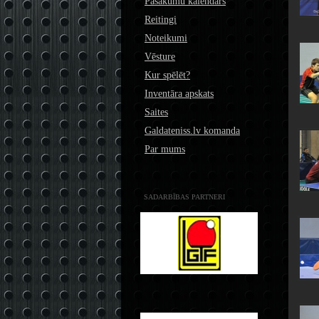
Pasākumu kalendārs
Reitingi
Noteikumi
Vēsture
Kur spēlēt?
Inventāra apskats
Saites
Galdateniss.lv komanda
Par mums
SADARBĪBAS PARTNERI