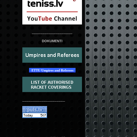
___________________
DOKUMENTI
ETTU Umpires and Referees
____________________