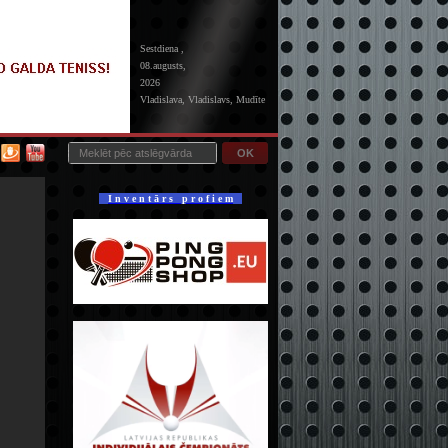
Sestdiena ,
08.augusts,
2026
Vladislava, Vladislavs, Mudīte
OK
I n v e n t ā r s p r o f i e m