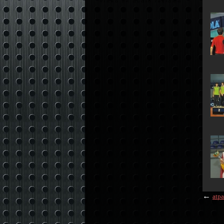
←
atpa