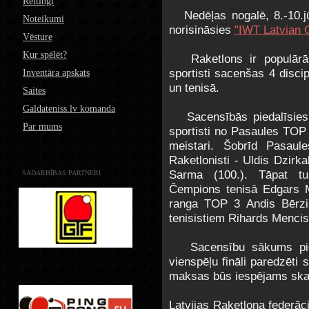
Reitingi
Nedēļas nogalē, 8.-10.j
Noteikumi
norisināsies
"IWT Latvian 
Vēsture
Kur spēlēt?
Raketlons ir populārāk
sportisti sacenšas 4 disci
Inventāra apskats
un tenisā.
Saites
Galdateniss.lv komanda
Sacensībās piedalīsies 7
Par mums
sportisti no Pasaules TOP 
meistari. Šobrīd Pasaul
Raketlonisti - Uldis Dzirka
Sarma (100.). Tāpat tur
SADARBĪBAS PARTNERI
Čempions tenisā Edgars M
ranga TOP 3 Andis Bērzi
tenisistiem Rihards Mencis
Sacensību sākums piektd
vienspēļu fināli paredzēti
maksas būs iespējams ska
Latvijas Raketlona federāci