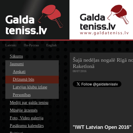
Latviski
По-Русски
English
Sākums
Šajā nedēļas nogalē Rīgā
Jaunumi
Raketlonā
Apskati
08/07/2016
Drīzumā būs
Latvijas klubu izlase
Personības
Mediji par galda tenisu
Mūsējie ārzemēs
Foto, Video galerija
Pasākumu kalendārs
"IWT Latvian Open 2016"