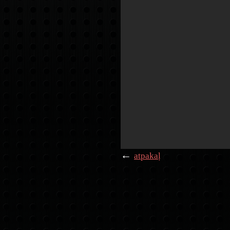
←
atpakaļ