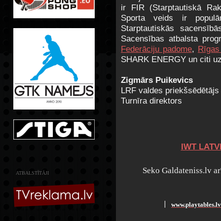
ir FIR (Starptautiskā Rak
Sporta veids ir popul
Starptautiskās sacensībā
Sacensības atbalsta pr
,
Federāciju padome
Rīga
SHARK ENERGY un citi u
Zigmārs Puikevics
LRF valdes priekšsēdētājs
Turnīra direktors
IWT LATV
Seko Galdateniss.lv a
ATBALSTĪTĀJI
www.playtables.lv
׀