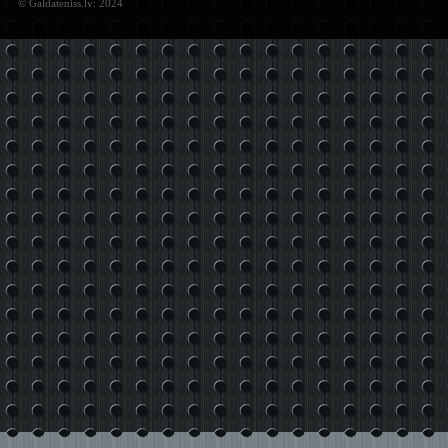
© Galdateniss.lv: 2024