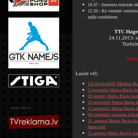
18.47 - Interneta tiešraide ti
12.20 - Kā vienmēr centīsim
spēļu rezultātiem.
TTC Hagen
24.11.2013. sā
Turēsi
(Inter
Lasiet vēl:
24.novembrī Matīsa B
3
.novembrī Matīsa Burģa 
20.oktobrī Matīsa Burģa ko
29.septembrī Matīsa Burģa
22.septembrī Matīsa Burģa 
ATBALSTĪTĀJI
08.septembrī interneta tiešrai
31. augustā Matīsa Burģa k
Maberzell.
31.augustā Matīss Burģis sta