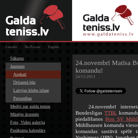
Latviski
По-Русски
English
Sākums
24.novembrī Matīsa B
Jaunumi
komandu!
Apskati
24/11/2013
Drīzumā būs
Latvijas klubu izlase
Personības
24.novembrī interneta 
Mediji par galda tenisu
Bundesligas
TTBL
komandu 
Mūsējie ārzemēs
piedalīšanos
Post SV Mühl
Foto, Video galerija
Mühlhausen komanda viesos
Pasākumu kalendārs
komandas sastāvā spēlē t
Yoshimura (JPN), Jonathan G