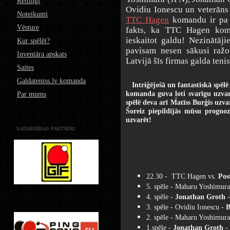
Reitingi
Ovidiu Ionescu un veterāns
Noteikumi
TTC Hagen
komandu ir pa s
Vēsture
fakts, ka TTC Hagen kom
ieskaitot galdu! Nezinātāj
Kur spēlēt?
pavisam nesen sākusi ražo
Inventāra apskats
Latvijā šīs firmas galda tenis
Saites
Galdateniss.lv komanda
Intriģējošā un fantastiskā spēl
komanda guva ļoti svarīgu uzv
Par mums
spēlē deva arī Matīss Burģis uzva
Šoreiz piepildījās mūsu progn
uzvarēt!
SADARBĪBAS PARTNERI
22.30 - TTC Hagen vs.
Pos
5. spēle - Maharu Yoshimur
4. spēle -
Jonathan Groth
-
3. spēle - Ovidiu Ionescu -
B
2. spēle - Maharu Yoshimur
1.spēle -
Jonathan Groth
- 