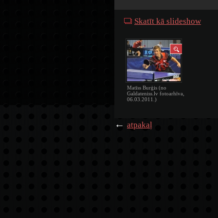
Skatīt kā slideshow
Matīss Burģis (no
Galdateniss.lv fotoarhīva,
06.03.2011.)
←
atpakaļ