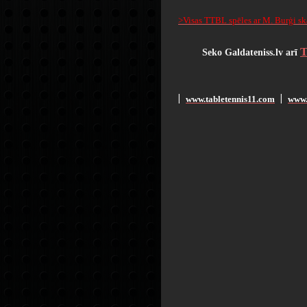
>Visas TTBL spēles ar M. Burģi sk
Seko Galdateniss.lv arī
www.tabletennis11.com
www.
׀
׀