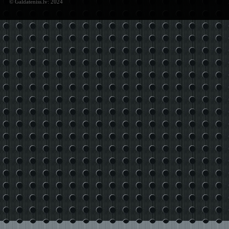
© Galdateniss.lv: 2024