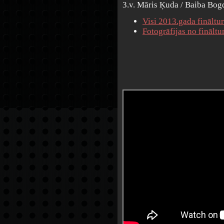
3.v. Māris Ķuda / Baiba Bo
Visi 2013.gada fināltur
Fotogrāfijas no fināltur