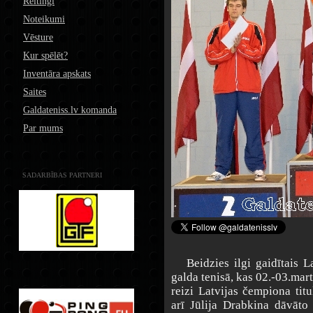
Reitingi
Noteikumi
Vēsture
Kur spēlēt?
Inventāra apskats
Saites
Galdateniss.lv komanda
Par mums
SADARBĪBAS PARTNERI
Beidzies ilgi gaidītais La
galda tenisā, kas 02.-03.mar
reizi Latvijas čempiona tit
arī Jūlija Drabkina dāvāt