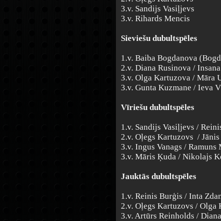
3.v. Sandijs Vasiļjevs
3.v. Rihards Mencis
Sieviešu dubultspēles
1.v. Baiba Bogdanova (Bogd
2.v. Diana Rusinova / Insan
3.v. Olga Kartuzova / Māra 
3.v. Gunta Kuzmane / Ieva V
Vīriešu dubultspēles
1.v. Sandijs Vasiļjevs / Rein
2.v. Oļegs Kartuzovs / Jānis 
3.v. Ingus Vanags / Ramuns 
3.v. Māris Ķuda / Nikolajs K
Jauktās dubultspēles
1.v. Reinis Burģis / Inta Zd
2.v. Oļegs Kartuzovs / Olga
3.v. Artūrs Reinholds / Dian