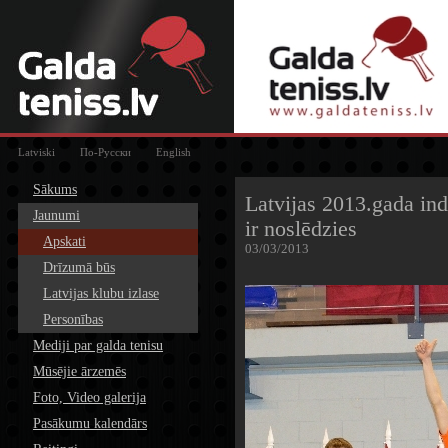
Latviski
По-Русски
English
Sākums
Latvijas 2013.gada ind
Jaunumi
ir noslēdzies
Apskati
03/03/2013
Drīzumā būs
Latvijas klubu izlase
Personības
Mediji par galda tenisu
Mūsējie ārzemēs
Foto, Video galerija
Pasākumu kalendārs