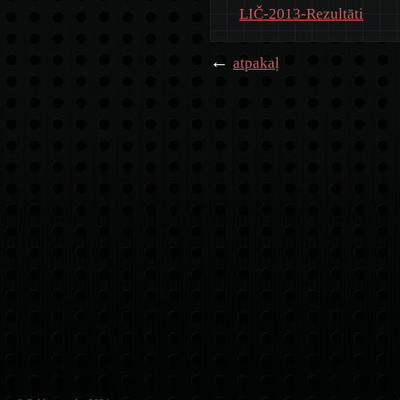
LIČ-2013-Rezultāti
←
atpakaļ