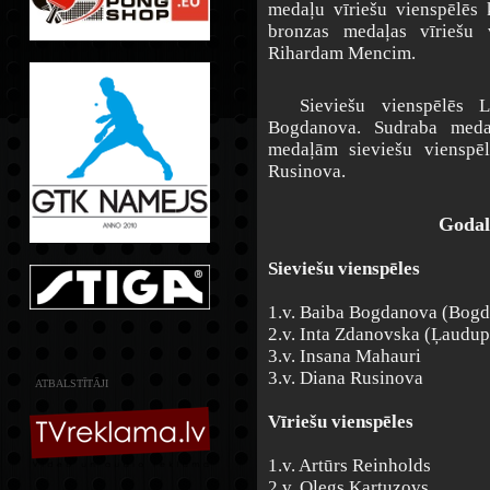
medaļu vīriešu vienspēlēs k
bronzas medaļas vīriešu 
Rihardam Mencim.
Sieviešu vienspēlēs Lat
Bogdanova. Sudraba meda
medaļām sieviešu vienspē
Rusinova.
Godal
Sieviešu vienspēles
1.v. Baiba Bogdanova (Bogd
2.v. Inta Zdanovska (Ļaudup
3.v. Insana Mahauri
3.v. Diana Rusinova
ATBALSTĪTĀJI
Vīriešu vienspēles
1.v. Artūrs Reinholds
2.v. Oļegs Kartuzovs