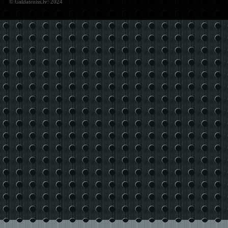
© Galdateniss.lv: 2024