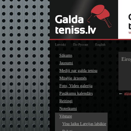
Latviski
По-Русски
English
Sākums
Eiro
Jaunumi
Mediji par galda tenisu
Mūsējie ārzemēs
Foto, Video galerija
←
atpa
Pasākumu kalendārs
Reitingi
Noteikumi
Vēsture
Visu laiku Latvijas labākie