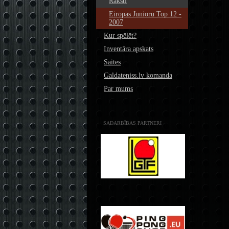
Raksti
Eiropas Junioru Top 12 -
2007
Kur spēlēt?
Inventāra apskats
Saites
Galdateniss.lv komanda
Par mums
SADARBĪBAS PARTNERI