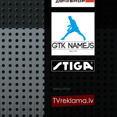
ATBALSTĪTĀJI