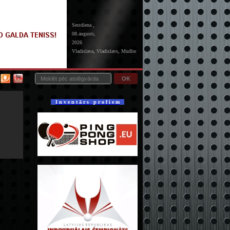
Sestdiena ,
08.augusts,
2026
Vladislava, Vladislavs, Mudīte
OK
I n v e n t ā r s p r o f i e m