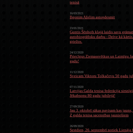
tenisā
16/03/2021
Ilgonim Aželim astoņdesmit
23/01/2021
Guntis Šēnhofs klajā laidis savu grāmat
autobiogrāfisku darbu - Dzīve kā kārti
griežos.
24/12/2020
Priecīgus Ziemassvētkus un Laimīgu J
gadu!
11/12/2020
Sveicam Viktoru Tolkačevu 50 gadu jub
07/11/2020
Latvijas Galda tenisa federācija sirsnīg
Jēkabsonu 80 gadu jubilejā!
27/09/2020
Jau 3. oktobrī sākas pavisam kas jau
Z galda tenisa sacensības jauniešiem
26/09/2020
Sestdien, 26. septembrī notiek Liepāj