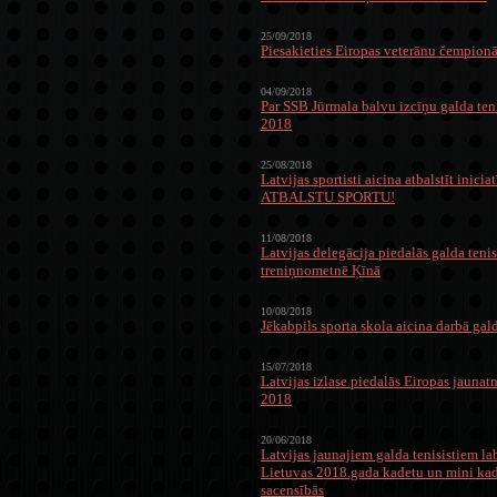
25/09/2018
Piesakieties Eiropas veterānu čempio
04/09/2018
Par SSB Jūrmala balvu izcīņu galda ten
2018
25/08/2018
Latvijas sportisti aicina atbalstīt inicia
ATBALSTU SPORTU!
11/08/2018
Latvijas delegācija piedalās galda teni
treniņnometnē Ķīnā
10/08/2018
Jēkabpils sporta skola aicina darbā gald
15/07/2018
Latvijas izlase piedalās Eiropas jauna
2018
20/06/2018
Latvijas jaunajiem galda tenisistiem l
Lietuvas 2018.gada kadetu un mini kad
sacensībās