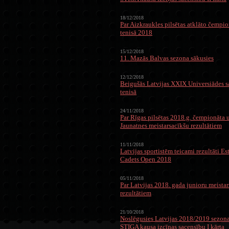
18/12/2018
Par Aizkraukles pilsētas atklāto čempi
tenisā 2018
15/12/2018
11. Mazās Balvas sezona sākusies
12/12/2018
Beigušās Latvijas XXIX Universiādes s
tenisā
24/11/2018
Par Rīgas pilsētas 2018.g. čempionāta 
Jaunatnes meistarsacīkšu rezultātiem
11/11/2018
Latvijas sportistēm teicami rezultāti E
Cadets Open 2018
05/11/2018
Par Latvijas 2018. gada junioru meista
rezultātiem
21/10/2018
Noslēgusies Latvijas 2018/2019 sezona
STIGA kausa izcīņas sacensību I kārta