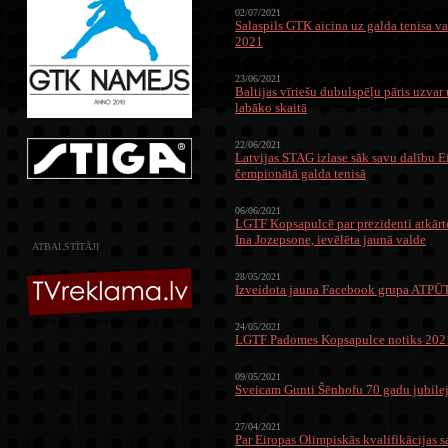
02/07/2021
Salaspils GTK aicina uz galda tenisa v
2021
23/06/2021
Baltijas vīriešu dubulspēļu pāris uzvar 
labāko skaitā
22/06/2021
Latvijas STAG izlase sāk savu dalību E
čempionātā galda tenisā
06/06/2021
LGTF Kopsapulcē par prezidenti atkārto
Ina Jozepsone, ievēlēta jaunā valde
ATBALSTĪTĀJI
28/05/2021
Izveidota jauna Facebook grupa ATP
24/05/2021
LGTF Padomes Kopsapulce notiks 2021
09/05/2021
Sveicam Gunti Šēnhofu 70 gadu jubilej
27/04/2021
Par Eiropas Olimpiskās kvalifikācijas 