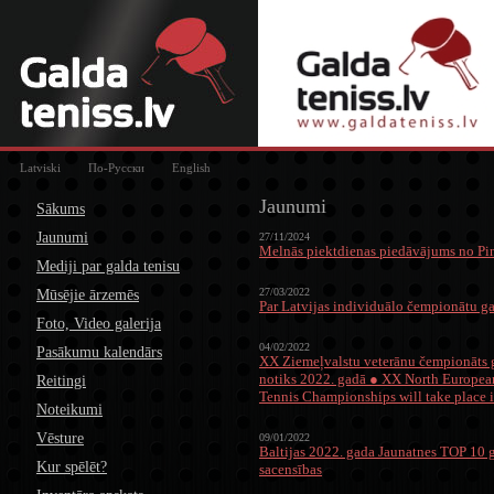
Latviski
По-Русски
English
Jaunumi
Sākums
Jaunumi
27/11/2024
Melnās piektdienas piedāvājums no P
Mediji par galda tenisu
27/03/2022
Mūsējie ārzemēs
Par Latvijas individuālo čempionātu ga
Foto, Video galerija
04/02/2022
Pasākumu kalendārs
XX Ziemeļvalstu veterānu čempionāts g
notiks 2022. gadā ● XX North Europea
Reitingi
Tennis Championships will take place 
Noteikumi
Vēsture
09/01/2022
Baltijas 2022. gada Jaunatnes TOP 10 g
Kur spēlēt?
sacensības