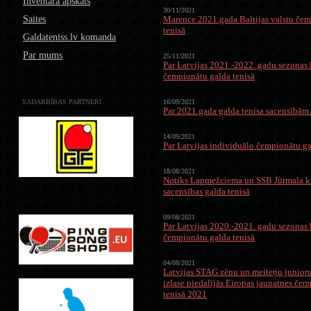
Inventāra apskats
30/11/2021
Saites
Marence 2021.gada Baltijas valstu čem
tenisā
Galdateniss.lv komanda
Par mums
25/11/2021
Par Latvijas 2021.-2022. gadu sezona
čempionātu galda tenisā
SADARBĪBAS PARTNERI
16/09/2021
Par 2021.gada galda tenisa sacensībā
14/09/2021
Par Latvijas individuālo čempionātu ga
18/08/2021
Notiks Lapmežciema un SSB Jūrmala ka
sacensības galda tenisā
09/08/2021
Par Latvijas 2020.-2021. gadu sezona
čempionātu galda tenisā
04/08/2021
Latvijas STAG zēnu un meiteņu junior
izlase piedalījās Eiropas jaunatnes če
tenisā 2021