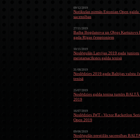
09/12/2019
Notikušas pirmās Estonian Open galda 
sacensības
27/11/2019
Baiba Bogdanova un Oļegs Kartuzovs k
gada Rīgas čempioniem
10/11/2019
Noslēgušās Latvijas 2019.gada junioru
meistarsacīkstes galda tenisā
31/08/2019
Noslēdzies 2019.gada Baltijas valstu 
tenisā
25/07/2019
Noslēdzies galda tenisa turnīrs BA
2019
16/07/2019
Noslēdzies IWT - Victor Racketlon Seri
Open 2019
09/06/2019
Noslēgušās prestižās sacensības BALT