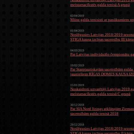
meistarsacīkstēs galda tenisā A grupā
02/04/2019
Mūsu galda tenisisti ar panākumiem sp
01/04/2019
Noslēgusies Latvijas 2018/2019 sezona
STIGA kausa izcīņas sacensību III kārta
04/03/2019
Par Latvijas individuālo čempionātu ga
19/02/2019
Par Starptautiskajām sacensībām galda 
jauniešiem RĪGAS DOMES KAUSA IZ
15/01/2019
Noskaidroti uzvarētāji Latvijas 2019.g
meistarsacīkstēs galda tenisā C grupā
30/12/2018
Par SIA Nord līzings atklātajām Ziemas
sacensībām galda tenisā 2018
29/12/2018
Noslēgusies Latvijas 2018/2019 sezona
STIGA kausa izcīņas sacensību II kārta