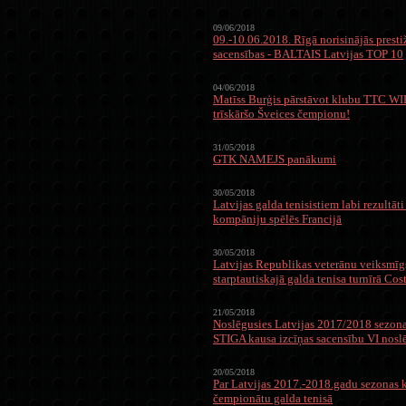
09/06/2018
09.-10.06.2018. Rīgā norisinājās presti
sacensības - BALTAIS Latvijas TOP 10
04/06/2018
Matīss Burģis pārstāvot klubu TTC WIL
trīskāršo Šveices čempionu!
31/05/2018
GTK NAMEJS panākumi
30/05/2018
Latvijas galda tenisistiem labi rezultāt
kompāniju spēlēs Francijā
30/05/2018
Latvijas Republikas veterānu veiksmīgs
starptautiskajā galda tenisa turnīrā Co
21/05/2018
Noslēgusies Latvijas 2017/2018 sezona
STIGA kausa izcīņas sacensību VI nosl
20/05/2018
Par Latvijas 2017.-2018.gadu sezonas
čempionātu galda tenisā