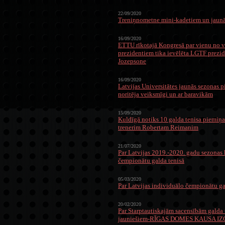
22/09/2020
Treniņnometne mini-kadetiem un jaun
16/09/2020
ETTU rīkotajā Kongresā par vienu no v
prezidentiem tika ievēlēta LGTF prezid
Jozepsone
16/09/2020
Latvijas Universitātes jaunās sezonas p
noritēja veiksmīgi un ar baravikām
15/09/2020
Kuldīgā notiks 10 galda tenisa piemiņas
trenerim Robertam Reimanim
21/07/2020
Par Latvijas 2019.-2020. gadu sezona
čempionātu galda tenisā
05/03/2020
Par Latvijas individuālo čempionātu ga
20/02/2020
Par Starptautiskajām sacensībām galda 
jauniešiem-RĪGAS DOMES KAUSA IZ