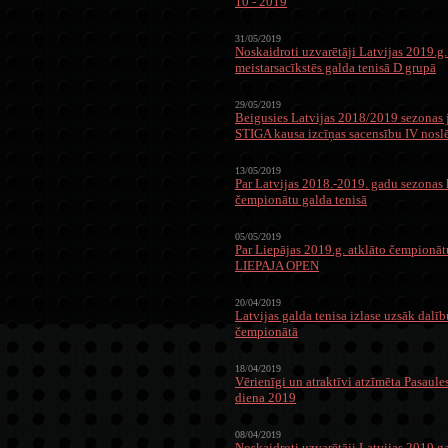
10 - 2019
31/05/2019
Noskaidroti uzvarētāji Latvijas 2019.g.
meistarsacīkstēs galda tenisā D grupā
29/05/2019
Beigusies Latvijas 2018/2019 sezonas 
STIGA kausa izcīņas sacensību IV nosl
13/05/2019
Par Latvijas 2018.-2019. gadu sezona
čempionātu galda tenisā
05/05/2019
Par Liepājas 2019.g. atklāto čempionātu
LIEPAJA OPEN
20/04/2019
Latvijas galda tenisa izlase uzsāk dalī
čempionātā
18/04/2019
Vērienīgi un atraktīvi atzīmēta Pasaule
diena 2019
08/04/2019
Noskaidroti uzvarētāji Latvijas 2019.g