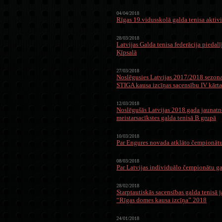
04/04/2018
Rīgas 19.vidusskolā galda tenisa aktivi
28/03/2018
Latvijas Galda tenisa federācija piedalī
Ķīpsalā
27/03/2018
Noslēgusies Latvijas 2017/2018 sezona
STIGA kausa izcīņas sacensību IV kārta
12/03/2018
Noslēgušās Latvijas 2018.gada jaunatn
meistarsacīkstes galda tenisā B grupā
10/03/2018
Par Engures novada atklāto čempionātu
08/03/2018
Par Latvijas individuālo čempionātu ga
28/02/2018
Starptautiskās sacensības galda tenisā 
“Rīgas domes kausa izcīņa” 2018
24/01/2018