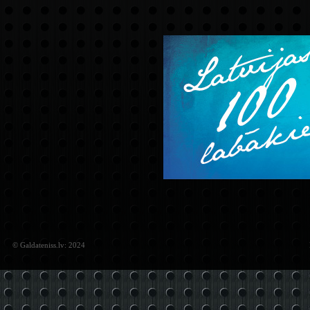
© Galdateniss.lv: 2024