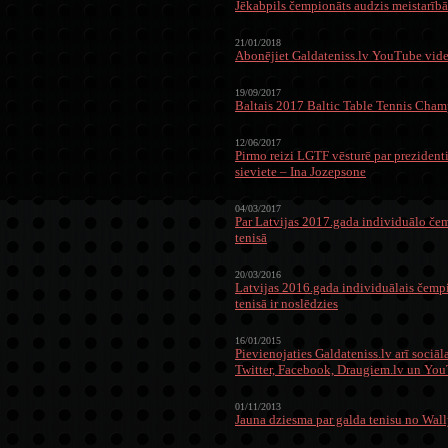
Jēkabpils čempionāts audzis meistarībā
21/01/2018
Abonējiet Galdateniss.lv YouTube vid
19/09/2017
Baltais 2017 Baltic Table Tennis Cha
12/06/2017
Pirmo reizi LGTF vēsturē par prezidenti
sieviete – Ina Jozepsone
04/03/2017
Par Latvijas 2017.gada individuālo če
tenisā
20/03/2016
Latvijas 2016.gada individuālais čemp
tenisā ir noslēdzies
16/01/2015
Pievienojaties Galdateniss.lv arī sociāl
Twitter, Facebook, Draugiem.lv un Yo
01/11/2013
Jauna dziesma par galda tenisu no Wal