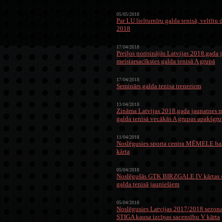
05/05/2018
Par LU lielturnīru galda tenisā, veltītu
2018
17/04/2018
Preiļos norisinājās Latvijas 2018.gada 
meistarsacīkstes galda tenisā A grupā
17/04/2018
Seminārs galda tenisa treneriem
13/04/2018
Zināma Latvijas 2018.gada jaunatnes m
galda tenisā vecākās A grupas apakšgru
11/04/2018
Noslēgusies sporta centra MĒMELE bal
kārta
05/04/2018
Noslēgušās GTK BIRZGALE IV kārtas 
galda tenisā jauniešiem
05/04/2018
Noslēgusies Latvijas 2017/2018 sezona
STIGA kausa izcīņas sacensību V kārta